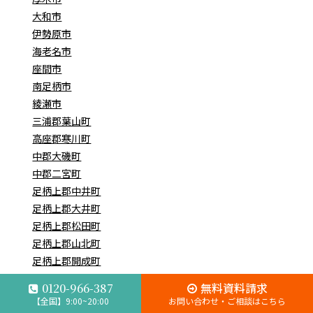
大和市
伊勢原市
海老名市
座間市
南足柄市
綾瀬市
三浦郡葉山町
高座郡寒川町
中郡大磯町
中郡二宮町
足柄上郡中井町
足柄上郡大井町
足柄上郡松田町
足柄上郡山北町
足柄上郡開成町
足柄下郡箱根町
無料資料請求
0120-966-387
足柄下郡真鶴町
【全国】9:00~20:00
お問い合わせ・ご相談はこちら