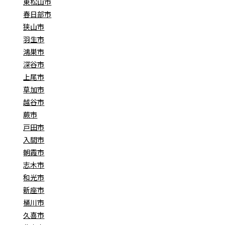
東松山市
春日部市
狭山市
羽生市
鴻巣市
深谷市
上尾市
草加市
越谷市
蕨市
戸田市
入間市
朝霞市
志木市
和光市
新座市
桶川市
久喜市