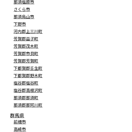
那須塩原市
さくら市
那須烏山市
下野市
河内郡上三川町
芳賀郡益子町
芳賀郡茂木町
芳賀郡市貝町
芳賀郡芳賀町
下都賀郡壬生町
下都賀郡野木町
塩谷郡塩谷町
塩谷郡高根沢町
那須郡那須町
那須郡那珂川町
群馬県
前橋市
高崎市