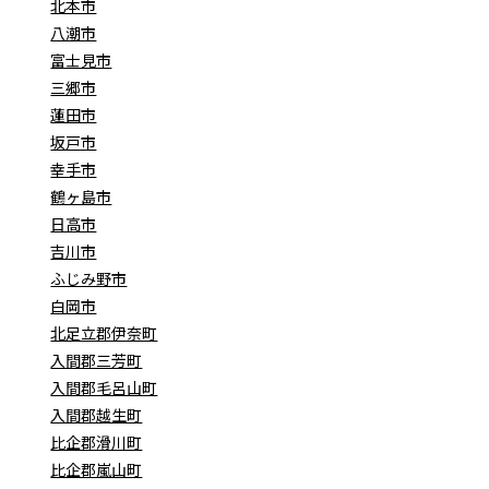
北本市
八潮市
富士見市
三郷市
蓮田市
坂戸市
幸手市
鶴ヶ島市
日高市
吉川市
ふじみ野市
白岡市
北足立郡伊奈町
入間郡三芳町
入間郡毛呂山町
入間郡越生町
比企郡滑川町
比企郡嵐山町