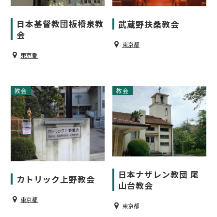
日本基督教団板橋泉教
武蔵野扶桑教会
会
東京都
東京都
教会
教会
日本ナザレン教団 尾
カトリック上野教会
山台教会
東京都
東京都