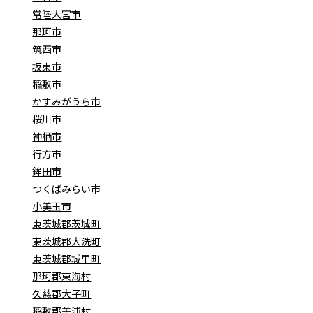
常陸大宮市
那珂市
筑西市
坂東市
稲敷市
かすみがうら市
桜川市
神栖市
行方市
鉾田市
つくばみらい市
小美玉市
東茨城郡茨城町
東茨城郡大洗町
東茨城郡城里町
那珂郡東海村
久慈郡大子町
稲敷郡美浦村