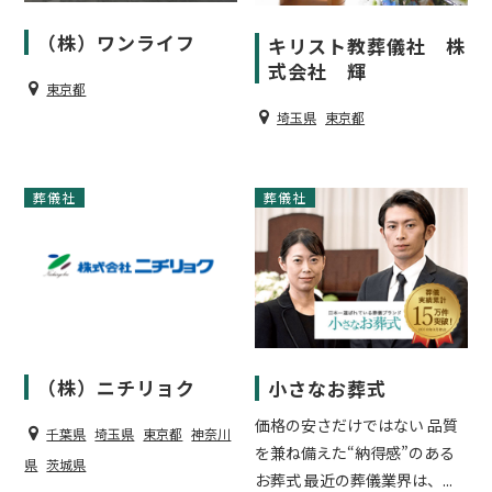
（株）ワンライフ
キリスト教葬儀社 株
式会社 輝
東京都
埼玉県
東京都
葬儀社
葬儀社
（株）ニチリョク
小さなお葬式
価格の安さだけではない 品質
千葉県
埼玉県
東京都
神奈川
を兼ね備えた“納得感”のある
県
茨城県
お葬式 最近の葬儀業界は、...