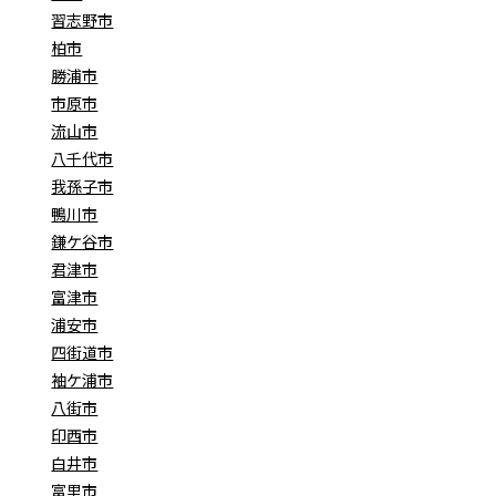
習志野市
柏市
勝浦市
市原市
流山市
八千代市
我孫子市
鴨川市
鎌ケ谷市
君津市
富津市
浦安市
四街道市
袖ケ浦市
八街市
印西市
白井市
富里市