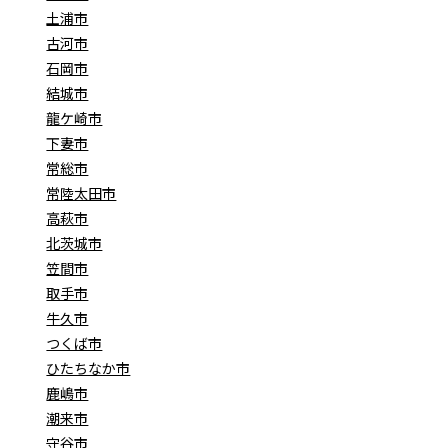
土浦市
古河市
石岡市
結城市
龍ケ崎市
下妻市
常総市
常陸太田市
高萩市
北茨城市
笠間市
取手市
牛久市
つくば市
ひたちなか市
鹿嶋市
潮来市
守谷市