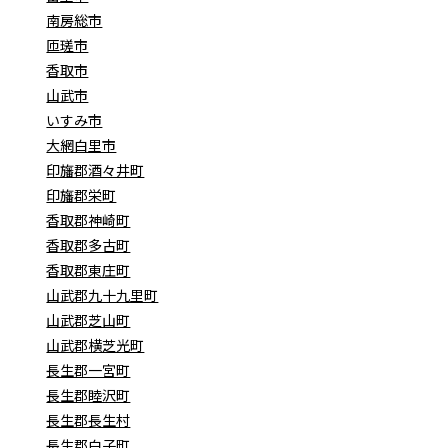
南房総市
匝瑳市
香取市
山武市
いすみ市
大網白里市
印旛郡酒々井町
印旛郡栄町
香取郡神崎町
香取郡多古町
香取郡東庄町
山武郡九十九里町
山武郡芝山町
山武郡横芝光町
長生郡一宮町
長生郡睦沢町
長生郡長生村
長生郡白子町