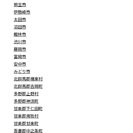
桐生市
伊勢崎市
太田市
沼田市
館林市
渋川市
藤岡市
富岡市
安中市
みどり市
北群馬郡榛東村
北群馬郡吉岡町
多野郡上野村
多野郡神流町
甘楽郡下仁田町
甘楽郡南牧村
甘楽郡甘楽町
吾妻郡中之条町