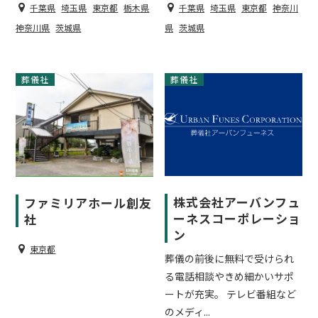
千葉県
埼玉県
東京都
栃木県
千葉県
埼玉県
東京都
神奈川
神奈川県
茨城県
県
茨城県
葬儀社
葬儀社
株式会社アーバンフュ
ファミリアホール創友
ーネスコーポレーショ
社
ン
東京都
葬儀の前後に無料で受けられ
る電話相談やきめ細かいサポ
ートが充実。 テレビ番組など
のメディ...