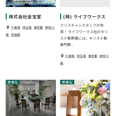
株式会社金宝堂
(株) ライフワークス
クリスチャンスタッフが充
千葉県
埼玉県
東京都
神奈川
実！ ライフワークス社のキリ
県
茨城県
スト教葬儀には、キリスト教
専門葬...
千葉県
埼玉県
東京都
神奈川
県
葬儀社
葬儀社