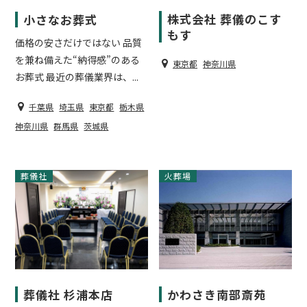
株式会社 葬儀のこす
小さなお葬式
もす
価格の安さだけではない 品質
を兼ね備えた“納得感”のある
東京都
神奈川県
お葬式 最近の葬儀業界は、...
千葉県
埼玉県
東京都
栃木県
神奈川県
群馬県
茨城県
葬儀社
葬儀場
火葬場
葬儀社 杉浦本店
かわさき南部斎苑