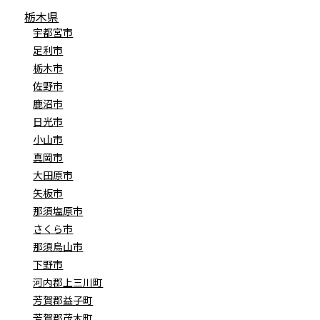
栃木県
宇都宮市
足利市
栃木市
佐野市
鹿沼市
日光市
小山市
真岡市
大田原市
矢板市
那須塩原市
さくら市
那須烏山市
下野市
河内郡上三川町
芳賀郡益子町
芳賀郡茂木町