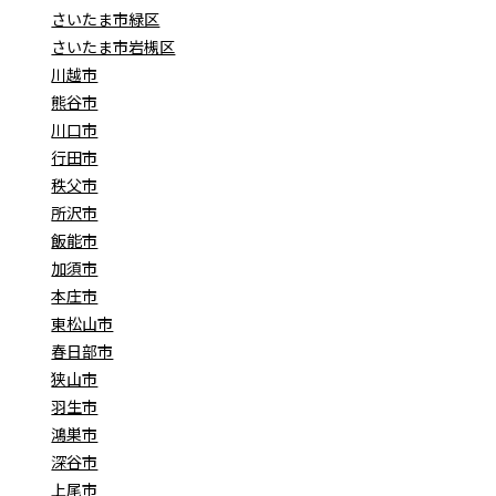
さいたま市緑区
さいたま市岩槻区
川越市
熊谷市
川口市
行田市
秩父市
所沢市
飯能市
加須市
本庄市
東松山市
春日部市
狭山市
羽生市
鴻巣市
深谷市
上尾市