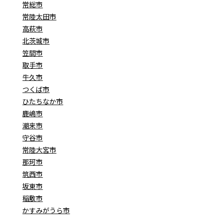
常総市
常陸太田市
高萩市
北茨城市
笠間市
取手市
牛久市
つくば市
ひたちなか市
鹿嶋市
潮来市
守谷市
常陸大宮市
那珂市
筑西市
坂東市
稲敷市
かすみがうら市