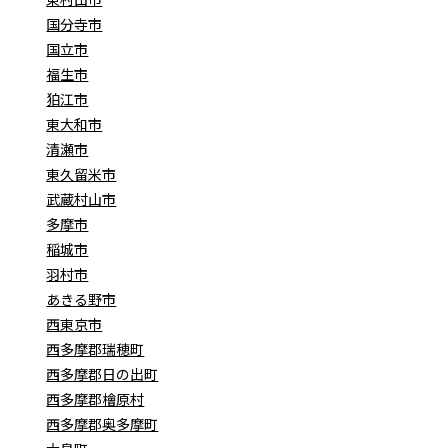
国分寺市
国立市
福生市
狛江市
東大和市
清瀬市
東久留米市
武蔵村山市
多摩市
稲城市
羽村市
あきる野市
西東京市
西多摩郡瑞穂町
西多摩郡日の出町
西多摩郡檜原村
西多摩郡奥多摩町