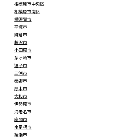
相模原市中央区
相模原市南区
横須賀市
平塚市
鎌倉市
藤沢市
小田原市
茅ヶ崎市
逗子市
三浦市
秦野市
厚木市
大和市
伊勢原市
海老名市
座間市
南足柄市
綾瀬市