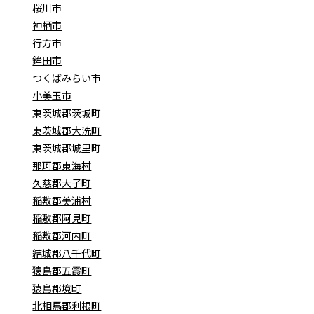
桜川市
神栖市
行方市
鉾田市
つくばみらい市
小美玉市
東茨城郡茨城町
東茨城郡大洗町
東茨城郡城里町
那珂郡東海村
久慈郡大子町
稲敷郡美浦村
稲敷郡阿見町
稲敷郡河内町
結城郡八千代町
猿島郡五霞町
猿島郡境町
北相馬郡利根町