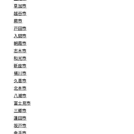
草加市
越谷市
蕨市
戸田市
入間市
朝霞市
志木市
和光市
新座市
桶川市
久喜市
北本市
八潮市
富士見市
三郷市
蓮田市
坂戸市
幸手市