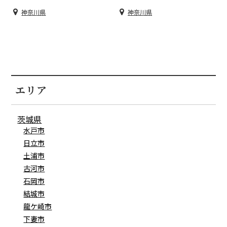
神奈川県
神奈川県
エリア
茨城県
水戸市
日立市
土浦市
古河市
石岡市
結城市
龍ケ崎市
下妻市