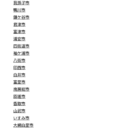
我孫子市
鴨川市
鎌ケ谷市
君津市
富津市
浦安市
四街道市
袖ケ浦市
八街市
印西市
白井市
富里市
南房総市
匝瑳市
香取市
山武市
いすみ市
大網白里市