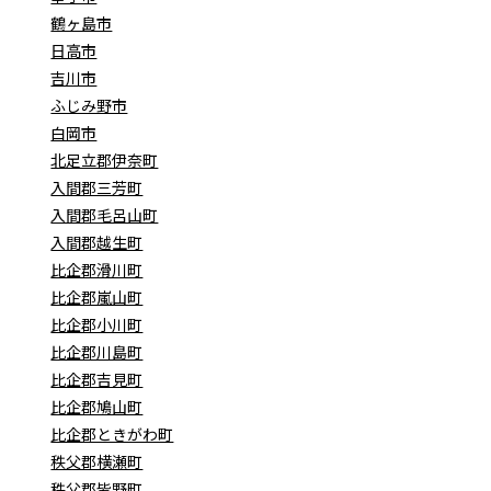
鶴ヶ島市
日高市
吉川市
ふじみ野市
白岡市
北足立郡伊奈町
入間郡三芳町
入間郡毛呂山町
入間郡越生町
比企郡滑川町
比企郡嵐山町
比企郡小川町
比企郡川島町
比企郡吉見町
比企郡鳩山町
比企郡ときがわ町
秩父郡横瀬町
秩父郡皆野町