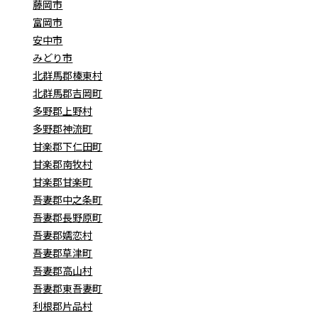
藤岡市
富岡市
安中市
みどり市
北群馬郡榛東村
北群馬郡吉岡町
多野郡上野村
多野郡神流町
甘楽郡下仁田町
甘楽郡南牧村
甘楽郡甘楽町
吾妻郡中之条町
吾妻郡長野原町
吾妻郡嬬恋村
吾妻郡草津町
吾妻郡高山村
吾妻郡東吾妻町
利根郡片品村