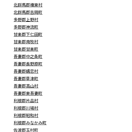
北群馬郡榛東村
北群馬郡吉岡町
多野郡上野村
多野郡神流町
甘楽郡下仁田町
甘楽郡南牧村
甘楽郡甘楽町
吾妻郡中之条町
吾妻郡長野原町
吾妻郡嬬恋村
吾妻郡草津町
吾妻郡高山村
吾妻郡東吾妻町
利根郡片品村
利根郡川場村
利根郡昭和村
利根郡みなかみ町
佐波郡玉村町