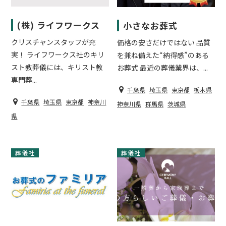
(株) ライフワークス
小さなお葬式
クリスチャンスタッフが充
価格の安さだけではない 品質
実！ ライフワークス社のキリ
を兼ね備えた“納得感”のある
スト教葬儀には、キリスト教
お葬式 最近の葬儀業界は、...
専門葬...
千葉県
埼玉県
東京都
栃木県
千葉県
埼玉県
東京都
神奈川
神奈川県
群馬県
茨城県
県
葬儀社
葬儀社