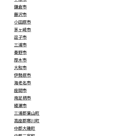
鎌倉市
藤沢市
小田原市
茅ヶ崎市
逗子市
三浦市
秦野市
厚木市
大和市
伊勢原市
海老名市
座間市
南足柄市
綾瀬市
三浦郡葉山町
高座郡寒川町
中郡大磯町
中郡二宮町