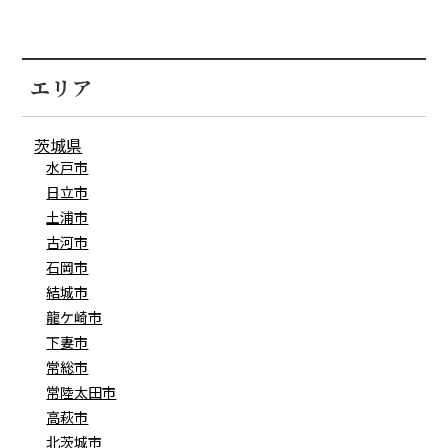
エリア
茨城県
水戸市
日立市
土浦市
古河市
石岡市
結城市
龍ケ崎市
下妻市
常総市
常陸太田市
高萩市
北茨城市