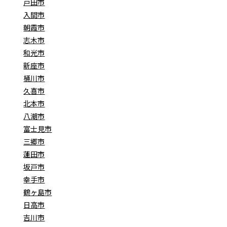
戸田市
入間市
朝霞市
志木市
和光市
新座市
桶川市
久喜市
北本市
八潮市
富士見市
三郷市
蓮田市
坂戸市
幸手市
鶴ヶ島市
日高市
吉川市