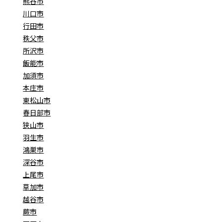
熊谷市
川口市
行田市
秩父市
所沢市
飯能市
加須市
本庄市
東松山市
春日部市
狭山市
羽生市
鴻巣市
深谷市
上尾市
草加市
越谷市
蕨市