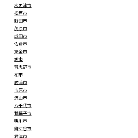
木更津市
松戸市
野田市
茂原市
成田市
佐倉市
東金市
旭市
習志野市
柏市
勝浦市
市原市
流山市
八千代市
我孫子市
鴨川市
鎌ケ谷市
君津市