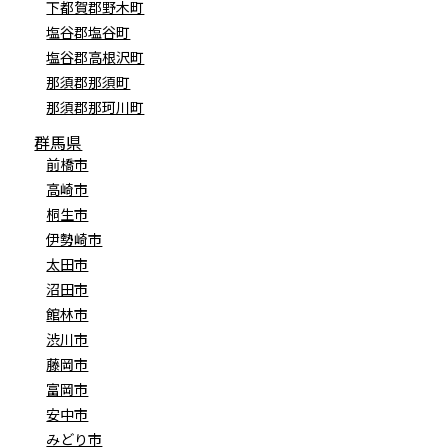
下都賀郡野木町
塩谷郡塩谷町
塩谷郡高根沢町
那須郡那須町
那須郡那珂川町
群馬県
前橋市
高崎市
桐生市
伊勢崎市
太田市
沼田市
館林市
渋川市
藤岡市
富岡市
安中市
みどり市