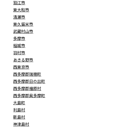
狛江市
東大和市
清瀬市
東久留米市
武蔵村山市
多摩市
稲城市
羽村市
あきる野市
西東京市
西多摩郡瑞穂町
西多摩郡日の出町
西多摩郡檜原村
西多摩郡奥多摩町
大島町
利島村
新島村
神津島村