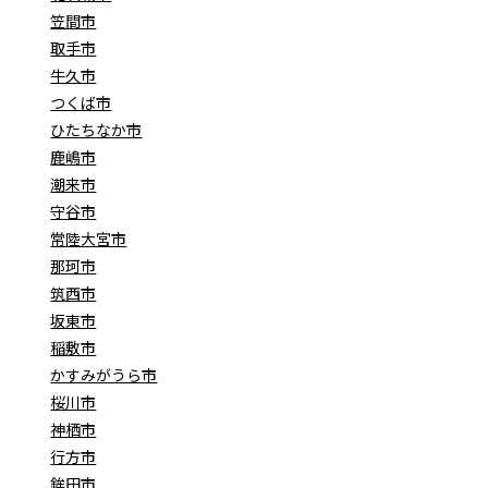
笠間市
取手市
牛久市
つくば市
ひたちなか市
鹿嶋市
潮来市
守谷市
常陸大宮市
那珂市
筑西市
坂東市
稲敷市
かすみがうら市
桜川市
神栖市
行方市
鉾田市