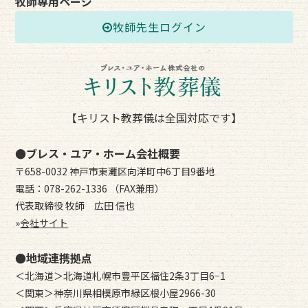
牧師専用ページ
牧師先生ログイン
【キリスト教葬儀は全国対応です】
●ブレス・ユア・ホーム会社概要
〒658-0032 神戸市東灘区向洋町中6丁目9番地
電話：078-262-1336 （FAX兼用）
代表取締役 牧師 広田 信也
»
会社サイト
●地域連携拠点
＜北海道＞北海道札幌市豊平区福住2条3丁目6−1
＜関東＞神奈川県相模原市緑区根小屋2966-30