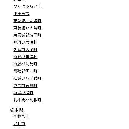
つくばみらい市
小美玉市
東茨城郡茨城町
東茨城郡大洗町
東茨城郡城里町
那珂郡東海村
久慈郡大子町
稲敷郡美浦村
稲敷郡阿見町
稲敷郡河内町
結城郡八千代町
猿島郡五霞町
猿島郡境町
北相馬郡利根町
栃木県
宇都宮市
足利市