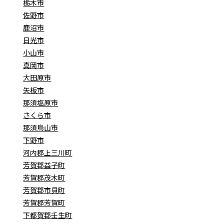
栃木市
佐野市
鹿沼市
日光市
小山市
真岡市
大田原市
矢板市
那須塩原市
さくら市
那須烏山市
下野市
河内郡上三川町
芳賀郡益子町
芳賀郡茂木町
芳賀郡市貝町
芳賀郡芳賀町
下都賀郡壬生町