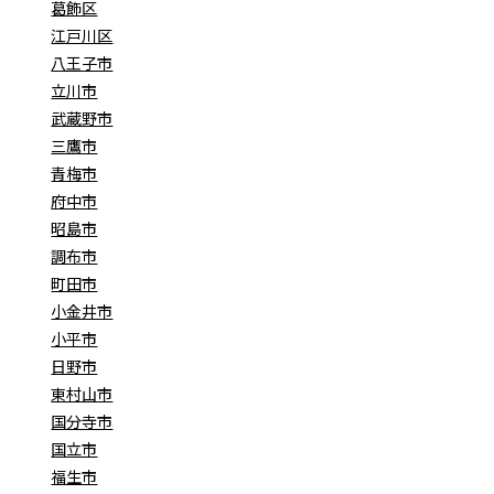
葛飾区
江戸川区
八王子市
立川市
武蔵野市
三鷹市
青梅市
府中市
昭島市
調布市
町田市
小金井市
小平市
日野市
東村山市
国分寺市
国立市
福生市