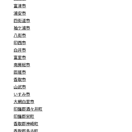
富津市
浦安市
四街道市
袖ケ浦市
八街市
印西市
白井市
富里市
南房総市
匝瑳市
香取市
山武市
いすみ市
大網白里市
印旛郡酒々井町
印旛郡栄町
香取郡神崎町
香取郡多古町