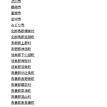
渋川市
藤岡市
富岡市
安中市
みどり市
北群馬郡榛東村
北群馬郡吉岡町
多野郡上野村
多野郡神流町
甘楽郡下仁田町
甘楽郡南牧村
甘楽郡甘楽町
吾妻郡中之条町
吾妻郡長野原町
吾妻郡嬬恋村
吾妻郡草津町
吾妻郡高山村
吾妻郡東吾妻町