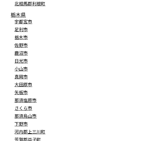
北相馬郡利根町
栃木県
宇都宮市
足利市
栃木市
佐野市
鹿沼市
日光市
小山市
真岡市
大田原市
矢板市
那須塩原市
さくら市
那須烏山市
下野市
河内郡上三川町
芳賀郡益子町