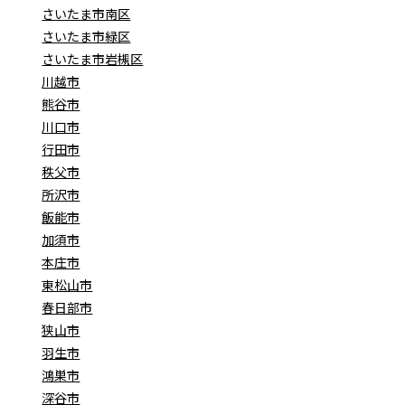
さいたま市南区
さいたま市緑区
さいたま市岩槻区
川越市
熊谷市
川口市
行田市
秩父市
所沢市
飯能市
加須市
本庄市
東松山市
春日部市
狭山市
羽生市
鴻巣市
深谷市