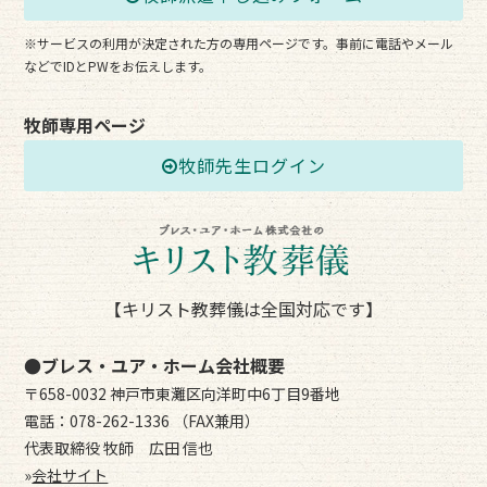
※サービスの利用が決定された方の専用ページです。事前に電話やメール
などでIDとPWをお伝えします。
牧師専用ページ
牧師先生ログイン
【キリスト教葬儀は全国対応です】
●ブレス・ユア・ホーム会社概要
〒658-0032 神戸市東灘区向洋町中6丁目9番地
電話：078-262-1336 （FAX兼用）
代表取締役 牧師 広田 信也
»
会社サイト