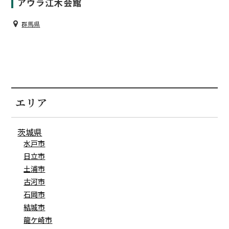
アウラ江木会館
群馬県
エリア
茨城県
水戸市
日立市
土浦市
古河市
石岡市
結城市
龍ケ崎市