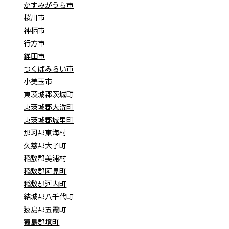
かすみがうら市
桜川市
神栖市
行方市
鉾田市
つくばみらい市
小美玉市
東茨城郡茨城町
東茨城郡大洗町
東茨城郡城里町
那珂郡東海村
久慈郡大子町
稲敷郡美浦村
稲敷郡阿見町
稲敷郡河内町
結城郡八千代町
猿島郡五霞町
猿島郡境町