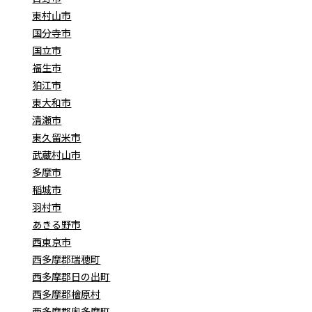
東村山市
国分寺市
国立市
福生市
狛江市
東大和市
清瀬市
東久留米市
武蔵村山市
多摩市
稲城市
羽村市
あきる野市
西東京市
西多摩郡瑞穂町
西多摩郡日の出町
西多摩郡檜原村
西多摩郡奥多摩町