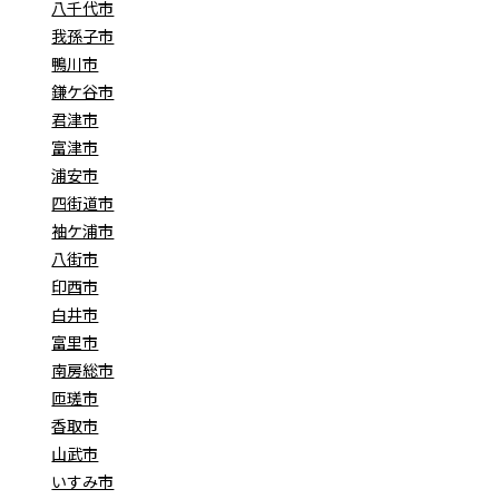
八千代市
我孫子市
鴨川市
鎌ケ谷市
君津市
富津市
浦安市
四街道市
袖ケ浦市
八街市
印西市
白井市
富里市
南房総市
匝瑳市
香取市
山武市
いすみ市