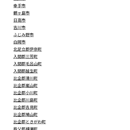
幸手市
鶴ヶ島市
日高市
吉川市
ふじみ野市
白岡市
北足立郡伊奈町
入間郡三芳町
入間郡毛呂山町
入間郡越生町
比企郡滑川町
比企郡嵐山町
比企郡小川町
比企郡川島町
比企郡吉見町
比企郡鳩山町
比企郡ときがわ町
秩父郡横瀬町