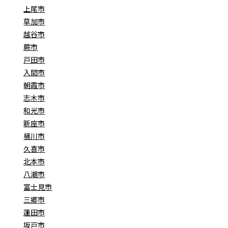
上尾市
草加市
越谷市
蕨市
戸田市
入間市
朝霞市
志木市
和光市
新座市
桶川市
久喜市
北本市
八潮市
富士見市
三郷市
蓮田市
坂戸市