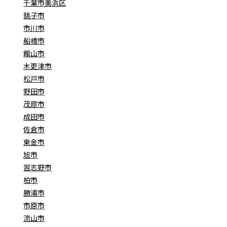
千葉市美浜区
銚子市
市川市
船橋市
館山市
木更津市
松戸市
野田市
茂原市
成田市
佐倉市
東金市
旭市
習志野市
柏市
勝浦市
市原市
流山市