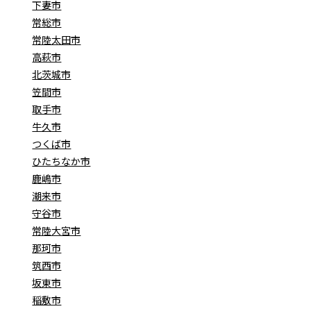
下妻市
常総市
常陸太田市
高萩市
北茨城市
笠間市
取手市
牛久市
つくば市
ひたちなか市
鹿嶋市
潮来市
守谷市
常陸大宮市
那珂市
筑西市
坂東市
稲敷市