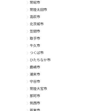
常総市
常陸太田市
高萩市
北茨城市
笠間市
取手市
牛久市
つくば市
ひたちなか市
鹿嶋市
潮来市
守谷市
常陸大宮市
那珂市
筑西市
坂東市