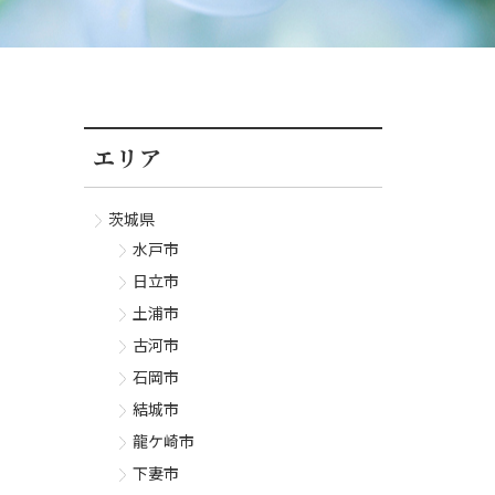
エリア
茨城県
水戸市
日立市
土浦市
古河市
石岡市
結城市
龍ケ崎市
下妻市