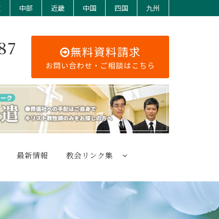
東
中部
近畿
中国
四国
九州
87
無料資料請求
お問い合わせ・ご相談はこちら
最新情報
教会リンク集