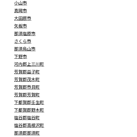
小山市
真岡市
大田原市
矢板市
那須塩原市
さくら市
那須烏山市
下野市
河内郡上三川町
芳賀郡益子町
芳賀郡茂木町
芳賀郡市貝町
芳賀郡芳賀町
下都賀郡壬生町
下都賀郡野木町
塩谷郡塩谷町
塩谷郡高根沢町
那須郡那須町