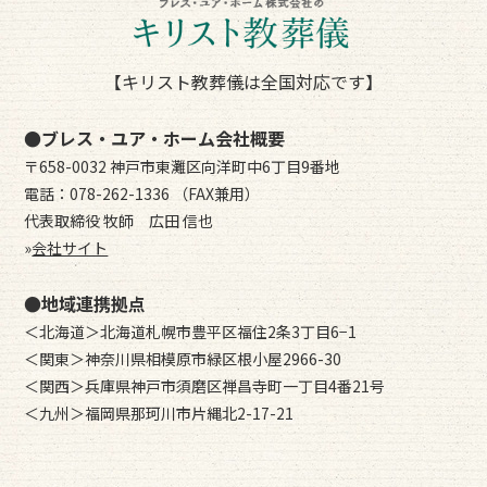
【キリスト教葬儀は全国対応です】
●ブレス・ユア・ホーム会社概要
〒658-0032 神戸市東灘区向洋町中6丁目9番地
電話：078-262-1336 （FAX兼用）
代表取締役 牧師 広田 信也
»
会社サイト
●地域連携拠点
＜北海道＞北海道札幌市豊平区福住2条3丁目6−1
＜関東＞神奈川県相模原市緑区根小屋2966-30
＜関西＞兵庫県神戸市須磨区禅昌寺町一丁目4番21号
＜九州＞福岡県那珂川市片縄北2-17-21