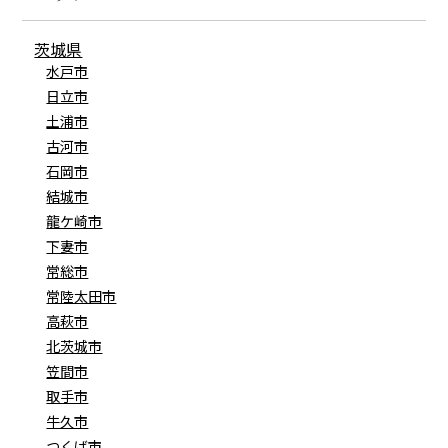
茨城県
水戸市
日立市
土浦市
古河市
石岡市
結城市
龍ケ崎市
下妻市
常総市
常陸太田市
高萩市
北茨城市
笠間市
取手市
牛久市
つくば市