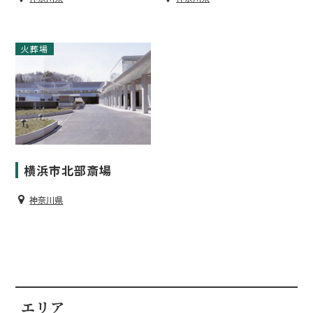
葬儀場
火葬場
横浜市北部斎場
神奈川県
エリア