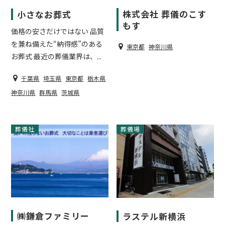
株式会社 葬儀のこす
小さなお葬式
もす
価格の安さだけではない 品質
を兼ね備えた“納得感”のある
東京都
神奈川県
お葬式 最近の葬儀業界は、...
千葉県
埼玉県
東京都
栃木県
神奈川県
群馬県
茨城県
葬儀社
葬儀社
葬儀場
㈱鎌倉ファミリー
ラステル新横浜