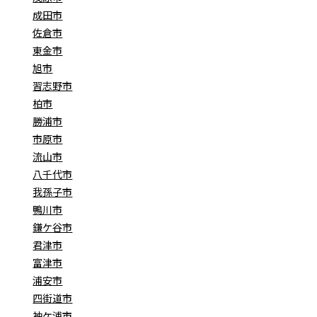
成田市
佐倉市
東金市
旭市
習志野市
柏市
勝浦市
市原市
流山市
八千代市
我孫子市
鴨川市
鎌ケ谷市
君津市
富津市
浦安市
四街道市
袖ケ浦市