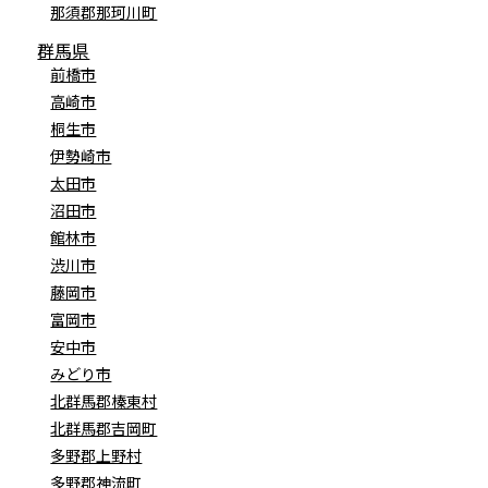
那須郡那珂川町
群馬県
前橋市
高崎市
桐生市
伊勢崎市
太田市
沼田市
館林市
渋川市
藤岡市
富岡市
安中市
みどり市
北群馬郡榛東村
北群馬郡吉岡町
多野郡上野村
多野郡神流町