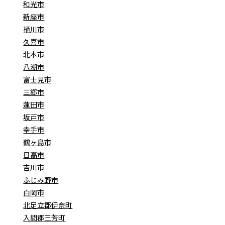
和光市
新座市
桶川市
久喜市
北本市
八潮市
富士見市
三郷市
蓮田市
坂戸市
幸手市
鶴ヶ島市
日高市
吉川市
ふじみ野市
白岡市
北足立郡伊奈町
入間郡三芳町