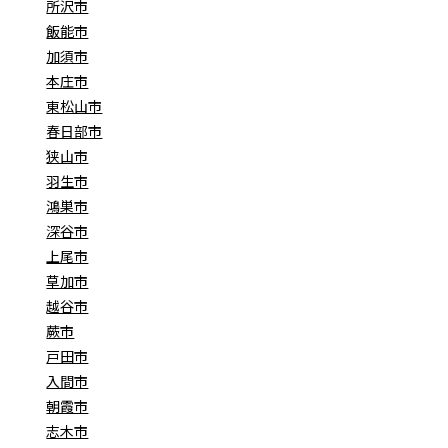
所沢市
飯能市
加須市
本庄市
東松山市
春日部市
狭山市
羽生市
鴻巣市
深谷市
上尾市
草加市
越谷市
蕨市
戸田市
入間市
朝霞市
志木市