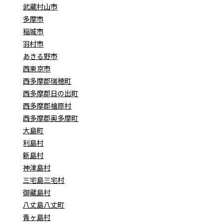
武蔵村山市
多摩市
稲城市
羽村市
あきる野市
西東京市
西多摩郡瑞穂町
西多摩郡日の出町
西多摩郡檜原村
西多摩郡奥多摩町
大島町
利島村
新島村
神津島村
三宅島三宅村
御蔵島村
八丈島八丈町
青ヶ島村