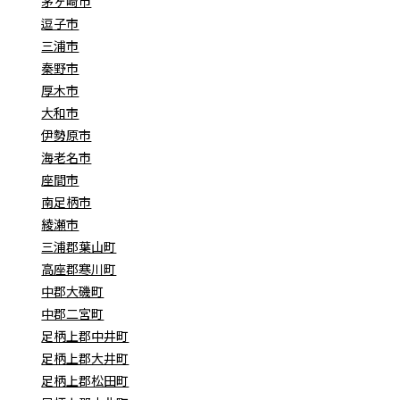
茅ヶ崎市
逗子市
三浦市
秦野市
厚木市
大和市
伊勢原市
海老名市
座間市
南足柄市
綾瀬市
三浦郡葉山町
高座郡寒川町
中郡大磯町
中郡二宮町
足柄上郡中井町
足柄上郡大井町
足柄上郡松田町