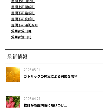
足柄上郡山北町
足柄上郡開成町
足柄下郡箱根町
足柄下郡真鶴町
足柄下郡湯河原町
愛甲郡愛川町
愛甲郡清川村
最新情報
2026.05.04
カトリックの神父による司式を希望...
2026.04.21
牧師が急遽病院に駆けつけ...