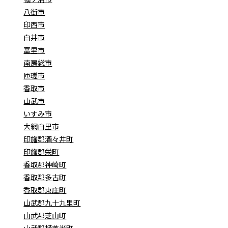
八街市
印西市
白井市
富里市
南房総市
匝瑳市
香取市
山武市
いすみ市
大網白里市
印旛郡酒々井町
印旛郡栄町
香取郡神崎町
香取郡多古町
香取郡東庄町
山武郡九十九里町
山武郡芝山町
山武郡横芝光町