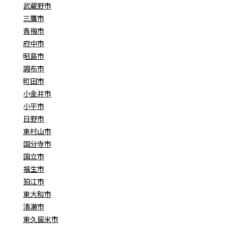
武蔵野市
三鷹市
青梅市
府中市
昭島市
調布市
町田市
小金井市
小平市
日野市
東村山市
国分寺市
国立市
福生市
狛江市
東大和市
清瀬市
東久留米市