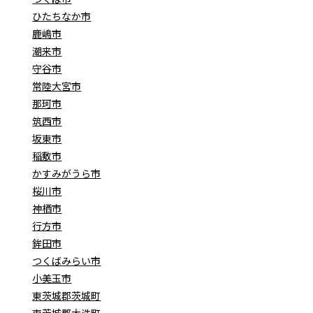
ひたちなか市
鹿嶋市
潮来市
守谷市
常陸大宮市
那珂市
筑西市
坂東市
稲敷市
かすみがうら市
桜川市
神栖市
行方市
鉾田市
つくばみらい市
小美玉市
東茨城郡茨城町
東茨城郡大洗町