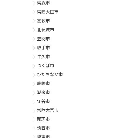
常総市
常陸太田市
高萩市
北茨城市
笠間市
取手市
牛久市
つくば市
ひたちなか市
鹿嶋市
潮来市
守谷市
常陸大宮市
那珂市
筑西市
坂東市