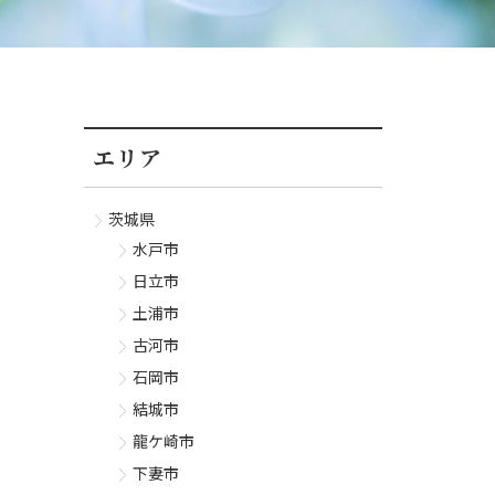
エリア
茨城県
水戸市
日立市
土浦市
古河市
石岡市
結城市
龍ケ崎市
下妻市