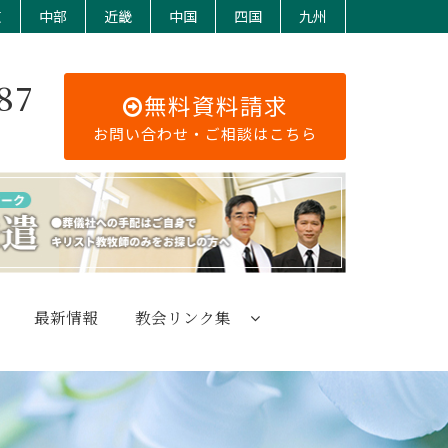
東
中部
近畿
中国
四国
九州
87
無料資料請求
お問い合わせ・ご相談はこちら
最新情報
教会リンク集