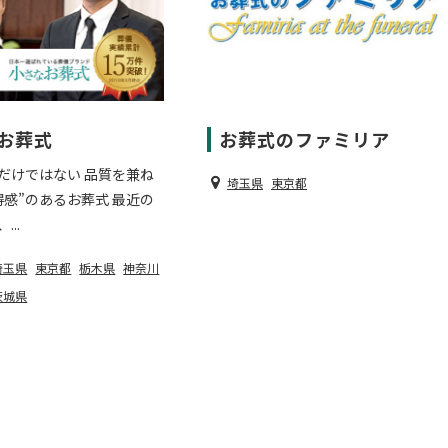
お葬式
お葬式のファミリア
だけではない 品質を兼ね
埼玉県
東京都
得感”のあるお葬式 最近の
..
埼玉県
東京都
栃木県
神奈川
茨城県