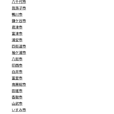
八千代市
我孫子市
鴨川市
鎌ケ谷市
君津市
富津市
浦安市
四街道市
袖ケ浦市
八街市
印西市
白井市
富里市
南房総市
匝瑳市
香取市
山武市
いすみ市