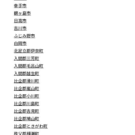
幸手市
鶴ヶ島市
日高市
吉川市
ふじみ野市
白岡市
北足立郡伊奈町
入間郡三芳町
入間郡毛呂山町
入間郡越生町
比企郡滑川町
比企郡嵐山町
比企郡小川町
比企郡川島町
比企郡吉見町
比企郡鳩山町
比企郡ときがわ町
秩父郡横瀬町