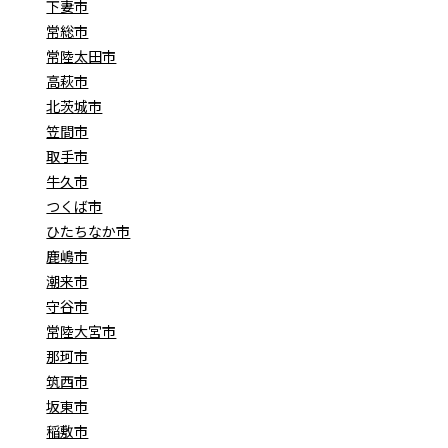
下妻市
常総市
常陸太田市
高萩市
北茨城市
笠間市
取手市
牛久市
つくば市
ひたちなか市
鹿嶋市
潮来市
守谷市
常陸大宮市
那珂市
筑西市
坂東市
稲敷市