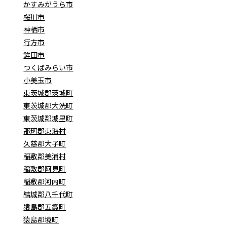
かすみがうら市
桜川市
神栖市
行方市
鉾田市
つくばみらい市
小美玉市
東茨城郡茨城町
東茨城郡大洗町
東茨城郡城里町
那珂郡東海村
久慈郡大子町
稲敷郡美浦村
稲敷郡阿見町
稲敷郡河内町
結城郡八千代町
猿島郡五霞町
猿島郡境町