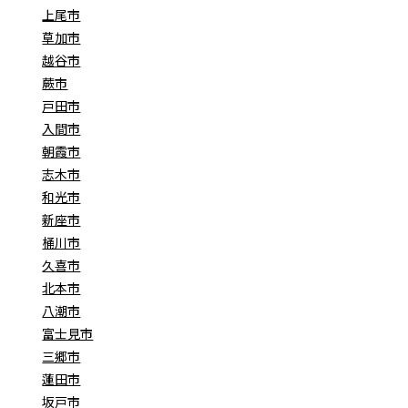
上尾市
草加市
越谷市
蕨市
戸田市
入間市
朝霞市
志木市
和光市
新座市
桶川市
久喜市
北本市
八潮市
富士見市
三郷市
蓮田市
坂戸市