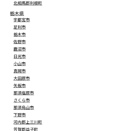
北相馬郡利根町
栃木県
宇都宮市
足利市
栃木市
佐野市
鹿沼市
日光市
小山市
真岡市
大田原市
矢板市
那須塩原市
さくら市
那須烏山市
下野市
河内郡上三川町
芳賀郡益子町