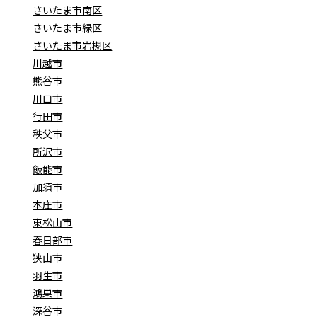
さいたま市南区
さいたま市緑区
さいたま市岩槻区
川越市
熊谷市
川口市
行田市
秩父市
所沢市
飯能市
加須市
本庄市
東松山市
春日部市
狭山市
羽生市
鴻巣市
深谷市