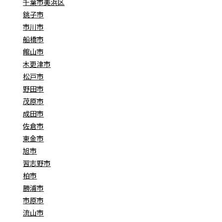
千葉市美浜区
銚子市
市川市
船橋市
館山市
木更津市
松戸市
野田市
茂原市
成田市
佐倉市
東金市
旭市
習志野市
柏市
勝浦市
市原市
流山市