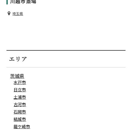
川越市斎場
埼玉県
エリア
茨城県
水戸市
日立市
土浦市
古河市
石岡市
結城市
龍ケ崎市