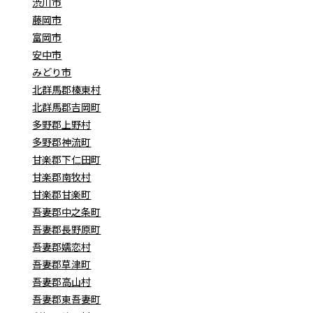
渋川市
藤岡市
富岡市
安中市
みどり市
北群馬郡榛東村
北群馬郡吉岡町
多野郡上野村
多野郡神流町
甘楽郡下仁田町
甘楽郡南牧村
甘楽郡甘楽町
吾妻郡中之条町
吾妻郡長野原町
吾妻郡嬬恋村
吾妻郡草津町
吾妻郡高山村
吾妻郡東吾妻町