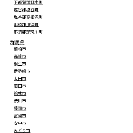
下都賀郡野木町
塩谷郡塩谷町
塩谷郡高根沢町
那須郡那須町
那須郡那珂川町
群馬県
前橋市
高崎市
桐生市
伊勢崎市
太田市
沼田市
館林市
渋川市
藤岡市
富岡市
安中市
みどり市