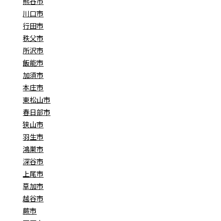
熊谷市
川口市
行田市
秩父市
所沢市
飯能市
加須市
本庄市
東松山市
春日部市
狭山市
羽生市
鴻巣市
深谷市
上尾市
草加市
越谷市
蕨市