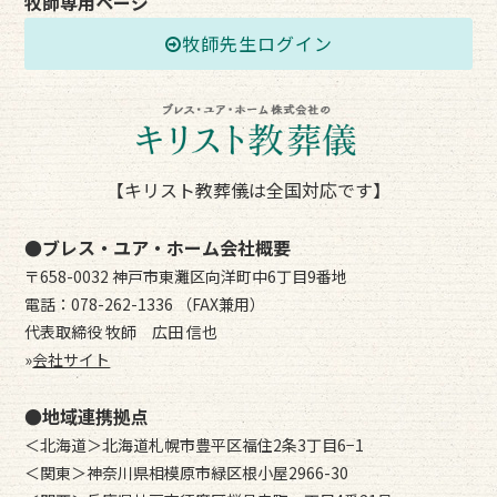
牧師専用ページ
牧師先生ログイン
【キリスト教葬儀は全国対応です】
●ブレス・ユア・ホーム会社概要
〒658-0032 神戸市東灘区向洋町中6丁目9番地
電話：078-262-1336 （FAX兼用）
代表取締役 牧師 広田 信也
»
会社サイト
●地域連携拠点
＜北海道＞北海道札幌市豊平区福住2条3丁目6−1
＜関東＞神奈川県相模原市緑区根小屋2966-30