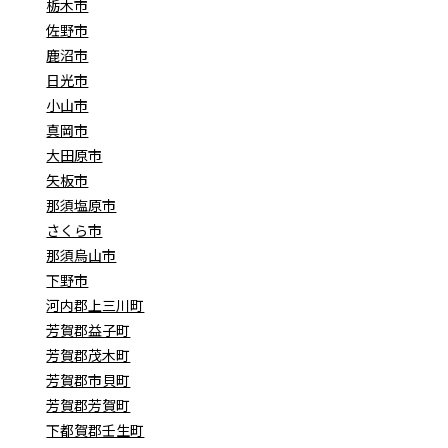
栃木市
佐野市
鹿沼市
日光市
小山市
真岡市
大田原市
矢板市
那須塩原市
さくら市
那須烏山市
下野市
河内郡上三川町
芳賀郡益子町
芳賀郡茂木町
芳賀郡市貝町
芳賀郡芳賀町
下都賀郡壬生町