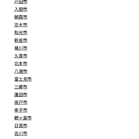
戸田市
入間市
朝霞市
志木市
和光市
新座市
桶川市
久喜市
北本市
八潮市
富士見市
三郷市
蓮田市
坂戸市
幸手市
鶴ヶ島市
日高市
吉川市