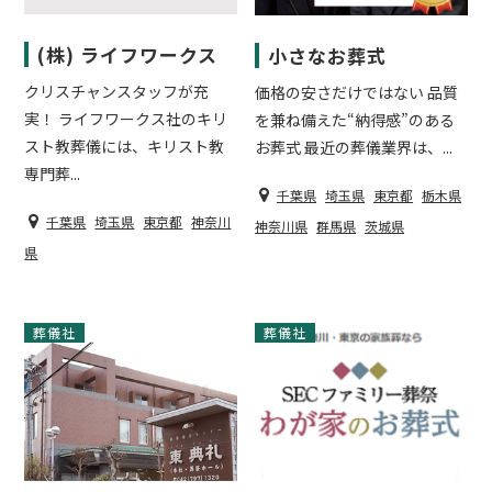
(株) ライフワークス
小さなお葬式
クリスチャンスタッフが充
価格の安さだけではない 品質
実！ ライフワークス社のキリ
を兼ね備えた“納得感”のある
スト教葬儀には、キリスト教
お葬式 最近の葬儀業界は、...
専門葬...
千葉県
埼玉県
東京都
栃木県
千葉県
埼玉県
東京都
神奈川
神奈川県
群馬県
茨城県
県
葬儀社
葬儀社