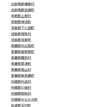
北群馬郡榛東村
北群馬郡吉岡町
多野郡上野村
多野郡神流町
甘楽郡下仁田町
甘楽郡南牧村
甘楽郡甘楽町
吾妻郡中之条町
吾妻郡長野原町
吾妻郡嬬恋村
吾妻郡草津町
吾妻郡高山村
吾妻郡東吾妻町
利根郡片品村
利根郡川場村
利根郡昭和村
利根郡みなかみ町
佐波郡玉村町