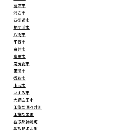
富津市
浦安市
四街道市
袖ケ浦市
八街市
印西市
白井市
富里市
南房総市
匝瑳市
香取市
山武市
いすみ市
大網白里市
印旛郡酒々井町
印旛郡栄町
香取郡神崎町
香取郡多古町