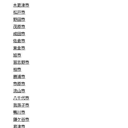
木更津市
松戸市
野田市
茂原市
成田市
佐倉市
東金市
旭市
習志野市
柏市
勝浦市
市原市
流山市
八千代市
我孫子市
鴨川市
鎌ケ谷市
君津市