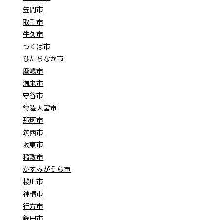
笠間市
取手市
牛久市
つくば市
ひたちなか市
鹿嶋市
潮来市
守谷市
常陸大宮市
那珂市
筑西市
坂東市
稲敷市
かすみがうら市
桜川市
神栖市
行方市
鉾田市