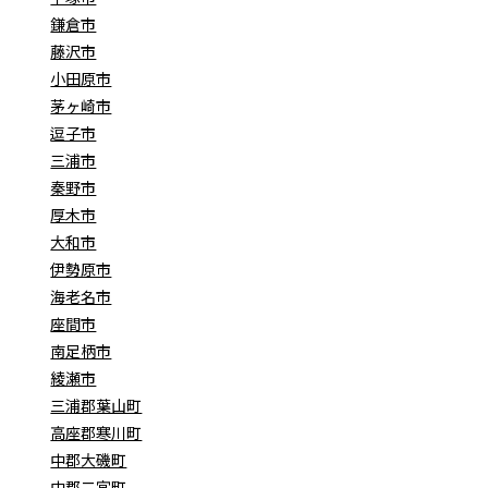
鎌倉市
藤沢市
小田原市
茅ヶ崎市
逗子市
三浦市
秦野市
厚木市
大和市
伊勢原市
海老名市
座間市
南足柄市
綾瀬市
三浦郡葉山町
高座郡寒川町
中郡大磯町
中郡二宮町