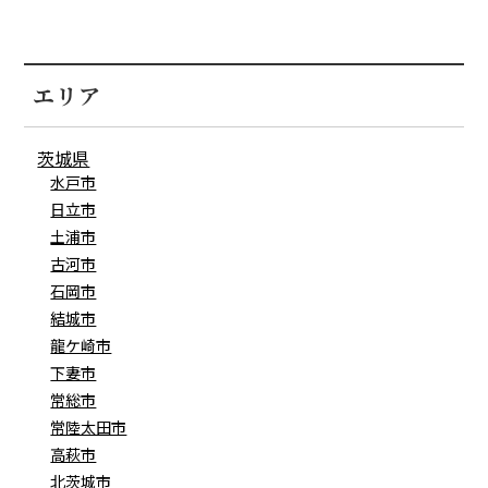
エリア
茨城県
水戸市
日立市
土浦市
古河市
石岡市
結城市
龍ケ崎市
下妻市
常総市
常陸太田市
高萩市
北茨城市