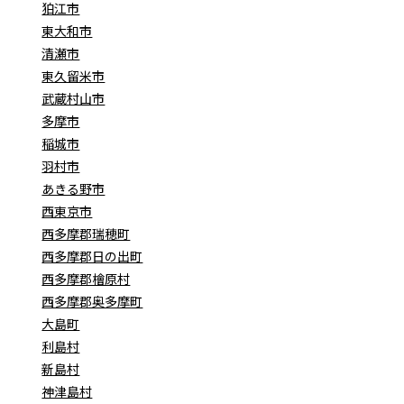
狛江市
東大和市
清瀬市
東久留米市
武蔵村山市
多摩市
稲城市
羽村市
あきる野市
西東京市
西多摩郡瑞穂町
西多摩郡日の出町
西多摩郡檜原村
西多摩郡奥多摩町
大島町
利島村
新島村
神津島村