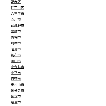
葛飾区
江戸川区
八王子市
立川市
武蔵野市
三鷹市
青梅市
府中市
昭島市
調布市
町田市
小金井市
小平市
日野市
東村山市
国分寺市
国立市
福生市