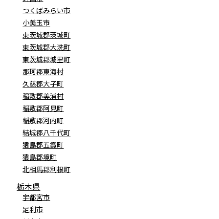
つくばみらい市
小美玉市
東茨城郡茨城町
東茨城郡大洗町
東茨城郡城里町
那珂郡東海村
久慈郡大子町
稲敷郡美浦村
稲敷郡阿見町
稲敷郡河内町
結城郡八千代町
猿島郡五霞町
猿島郡境町
北相馬郡利根町
栃木県
宇都宮市
足利市