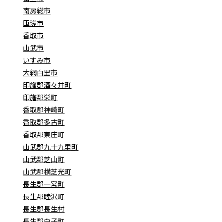
南房総市
匝瑳市
香取市
山武市
いすみ市
大網白里市
印旛郡酒々井町
印旛郡栄町
香取郡神崎町
香取郡多古町
香取郡東庄町
山武郡九十九里町
山武郡芝山町
山武郡横芝光町
長生郡一宮町
長生郡睦沢町
長生郡長生村
長生郡白子町