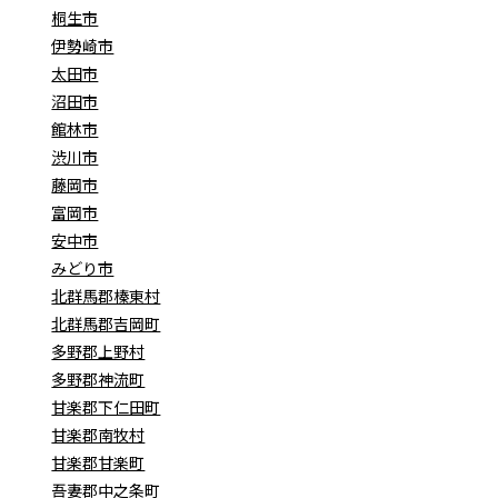
桐生市
伊勢崎市
太田市
沼田市
館林市
渋川市
藤岡市
富岡市
安中市
みどり市
北群馬郡榛東村
北群馬郡吉岡町
多野郡上野村
多野郡神流町
甘楽郡下仁田町
甘楽郡南牧村
甘楽郡甘楽町
吾妻郡中之条町