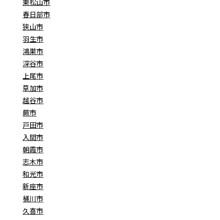
東松山市
春日部市
狭山市
羽生市
鴻巣市
深谷市
上尾市
草加市
越谷市
蕨市
戸田市
入間市
朝霞市
志木市
和光市
新座市
桶川市
久喜市