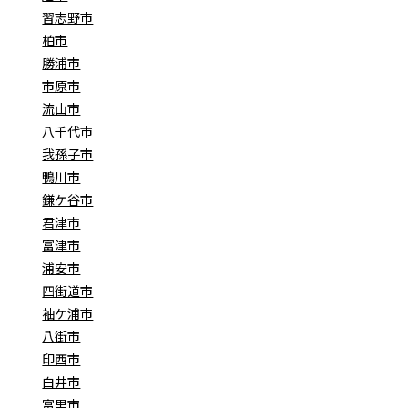
習志野市
柏市
勝浦市
市原市
流山市
八千代市
我孫子市
鴨川市
鎌ケ谷市
君津市
富津市
浦安市
四街道市
袖ケ浦市
八街市
印西市
白井市
富里市