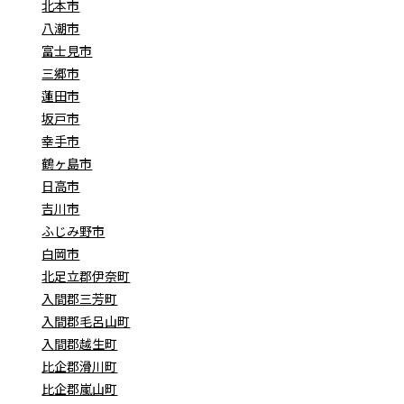
北本市
八潮市
富士見市
三郷市
蓮田市
坂戸市
幸手市
鶴ヶ島市
日高市
吉川市
ふじみ野市
白岡市
北足立郡伊奈町
入間郡三芳町
入間郡毛呂山町
入間郡越生町
比企郡滑川町
比企郡嵐山町