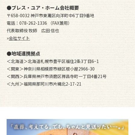
●ブレス・ユア・ホーム会社概要
〒658-0032 神戸市東灘区向洋町中6丁目9番地
電話：078-262-1336 （FAX兼用）
代表取締役 牧師 広田 信也
»
会社サイト
●地域連携拠点
＜北海道＞北海道札幌市豊平区福住2条3丁目6−1
＜関東＞神奈川県相模原市緑区根小屋2966-30
＜関西＞兵庫県神戸市須磨区禅昌寺町一丁目4番21号
＜九州＞福岡県那珂川市片縄北2-17-21