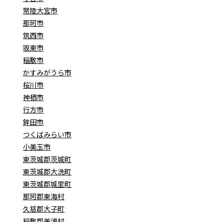
常陸大宮市
那珂市
筑西市
坂東市
稲敷市
かすみがうら市
桜川市
神栖市
行方市
鉾田市
つくばみらい市
小美玉市
東茨城郡茨城町
東茨城郡大洗町
東茨城郡城里町
那珂郡東海村
久慈郡大子町
稲敷郡美浦村