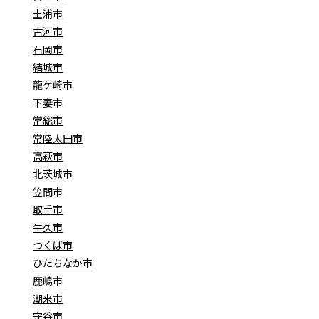
土浦市
古河市
石岡市
結城市
龍ケ崎市
下妻市
常総市
常陸太田市
高萩市
北茨城市
笠間市
取手市
牛久市
つくば市
ひたちなか市
鹿嶋市
潮来市
守谷市