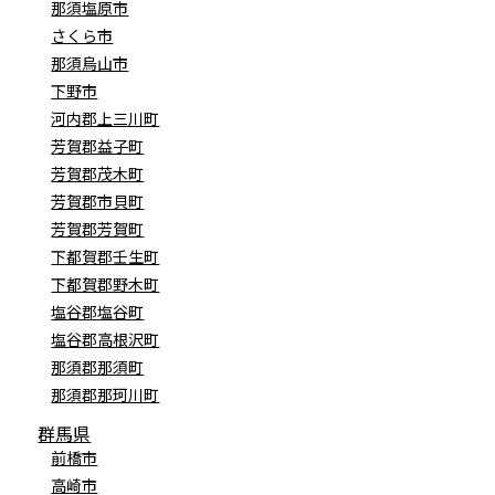
那須塩原市
さくら市
那須烏山市
下野市
河内郡上三川町
芳賀郡益子町
芳賀郡茂木町
芳賀郡市貝町
芳賀郡芳賀町
下都賀郡壬生町
下都賀郡野木町
塩谷郡塩谷町
塩谷郡高根沢町
那須郡那須町
那須郡那珂川町
群馬県
前橋市
高崎市