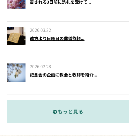
召される3日前に洗礼を受けて...
2026.03.22
遠方より日曜日の葬儀依頼...
2026.02.28
記念会の企画に教会と牧師を紹介...
もっと見る