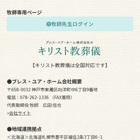
牧師専用ページ
牧師先生ログイン
【キリスト教葬儀は全国対応です】
●ブレス・ユア・ホーム会社概要
〒658-0032 神戸市東灘区向洋町中6丁目9番地
電話：078-262-1336 （FAX兼用）
代表取締役 牧師 広田 信也
»
会社サイト
●地域連携拠点
＜北海道＞北海道札幌市豊平区福住2条3丁目6−1