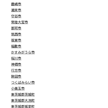
鹿嶋市
潮来市
守谷市
常陸大宮市
那珂市
筑西市
坂東市
稲敷市
かすみがうら市
桜川市
神栖市
行方市
鉾田市
つくばみらい市
小美玉市
東茨城郡茨城町
東茨城郡大洗町
東茨城郡城里町