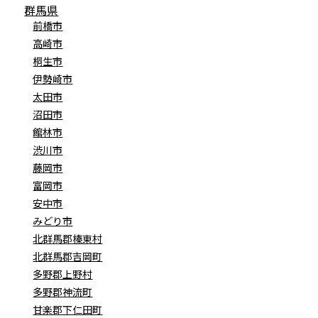
群馬県
前橋市
高崎市
桐生市
伊勢崎市
太田市
沼田市
館林市
渋川市
藤岡市
富岡市
安中市
みどり市
北群馬郡榛東村
北群馬郡吉岡町
多野郡上野村
多野郡神流町
甘楽郡下仁田町