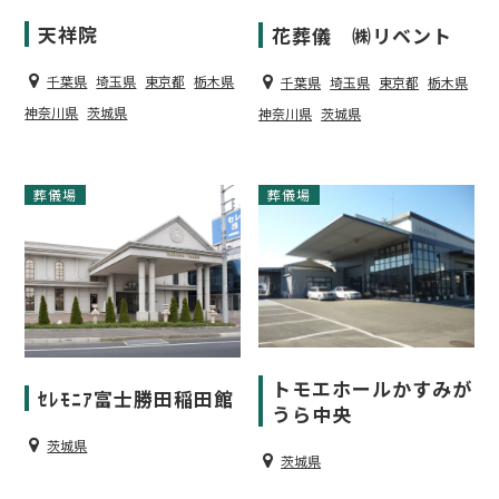
天祥院
花葬儀 ㈱リベント
千葉県
埼玉県
東京都
栃木県
千葉県
埼玉県
東京都
栃木県
神奈川県
茨城県
神奈川県
茨城県
葬儀場
葬儀場
トモエホールかすみが
ｾﾚﾓﾆｱ富士勝田稲田館
うら中央
茨城県
茨城県