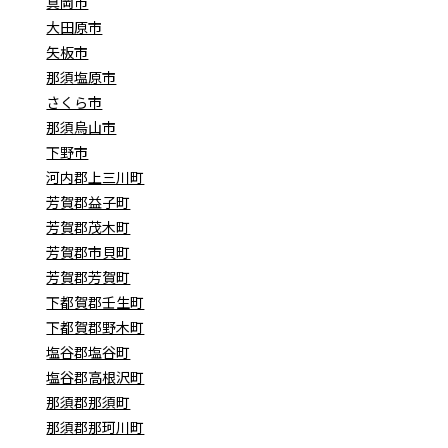
真岡市
大田原市
矢板市
那須塩原市
さくら市
那須烏山市
下野市
河内郡上三川町
芳賀郡益子町
芳賀郡茂木町
芳賀郡市貝町
芳賀郡芳賀町
下都賀郡壬生町
下都賀郡野木町
塩谷郡塩谷町
塩谷郡高根沢町
那須郡那須町
那須郡那珂川町