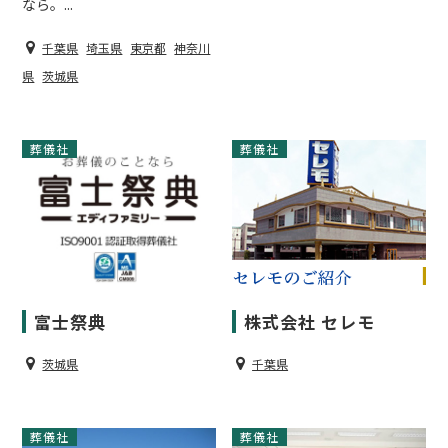
なら。...
千葉県
埼玉県
東京都
神奈川
県
茨城県
葬儀社
葬儀社
富士祭典
株式会社 セレモ
茨城県
千葉県
葬儀社
葬儀社