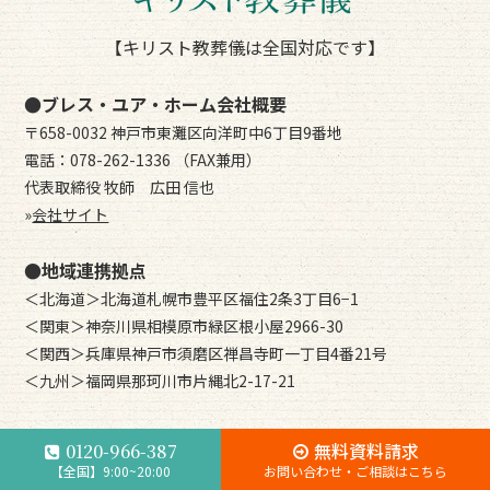
【キリスト教葬儀は全国対応です】
●ブレス・ユア・ホーム会社概要
〒658-0032 神戸市東灘区向洋町中6丁目9番地
電話：078-262-1336 （FAX兼用）
代表取締役 牧師 広田 信也
»
会社サイト
●地域連携拠点
＜北海道＞北海道札幌市豊平区福住2条3丁目6−1
＜関東＞神奈川県相模原市緑区根小屋2966-30
＜関西＞兵庫県神戸市須磨区禅昌寺町一丁目4番21号
＜九州＞福岡県那珂川市片縄北2-17-21
無料資料請求
0120-966-387
【全国】9:00~20:00
お問い合わせ・ご相談はこちら