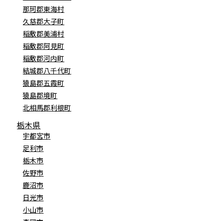
那珂郡東海村
久慈郡大子町
稲敷郡美浦村
稲敷郡阿見町
稲敷郡河内町
結城郡八千代町
猿島郡五霞町
猿島郡境町
北相馬郡利根町
栃木県
宇都宮市
足利市
栃木市
佐野市
鹿沼市
日光市
小山市