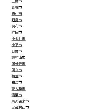
三鷹市
青梅市
府中市
昭島市
調布市
町田市
小金井市
小平市
日野市
東村山市
国分寺市
国立市
福生市
狛江市
東大和市
清瀬市
東久留米市
武蔵村山市