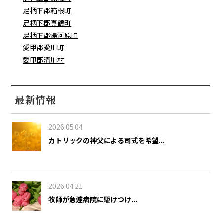
足柄下郡箱根町
足柄下郡真鶴町
足柄下郡湯河原町
愛甲郡愛川町
愛甲郡清川村
最新情報
2026.05.04
カトリックの神父による司式を希望...
2026.04.21
牧師が急遽病院に駆けつけ...