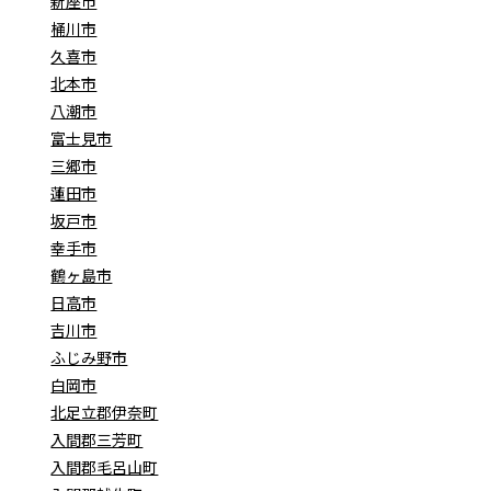
新座市
桶川市
久喜市
北本市
八潮市
富士見市
三郷市
蓮田市
坂戸市
幸手市
鶴ヶ島市
日高市
吉川市
ふじみ野市
白岡市
北足立郡伊奈町
入間郡三芳町
入間郡毛呂山町