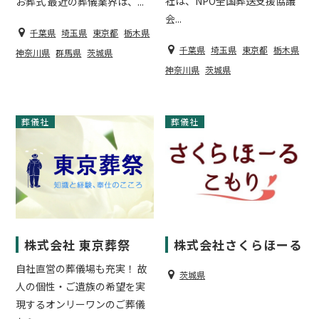
社は、NPO全国葬送支援協議
お葬式 最近の葬儀業界は、...
会...
千葉県
埼玉県
東京都
栃木県
千葉県
埼玉県
東京都
栃木県
神奈川県
群馬県
茨城県
神奈川県
茨城県
葬儀社
葬儀社
株式会社 東京葬祭
株式会社さくらほーる
自社直営の葬儀場も充実！ 故
茨城県
人の個性・ご遺族の希望を実
現するオンリーワンのご葬儀