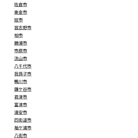
佐倉市
東金市
旭市
習志野市
柏市
勝浦市
市原市
流山市
八千代市
我孫子市
鴨川市
鎌ケ谷市
君津市
富津市
浦安市
四街道市
袖ケ浦市
八街市