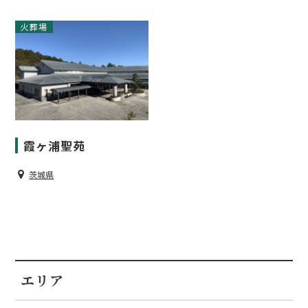
火葬場
霞ヶ浦聖苑
茨城県
エリア