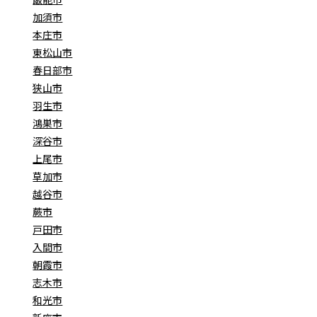
加須市
本庄市
東松山市
春日部市
狭山市
羽生市
鴻巣市
深谷市
上尾市
草加市
越谷市
蕨市
戸田市
入間市
朝霞市
志木市
和光市