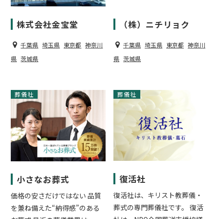
株式会社金宝堂
（株）ニチリョク
千葉県
埼玉県
東京都
神奈川
千葉県
埼玉県
東京都
神奈川
県
茨城県
県
茨城県
葬儀社
葬儀社
復活社
小さなお葬式
復活社は、キリスト教葬儀・
価格の安さだけではない 品質
葬式の専門葬儀社です。 復活
を兼ね備えた“納得感”のある