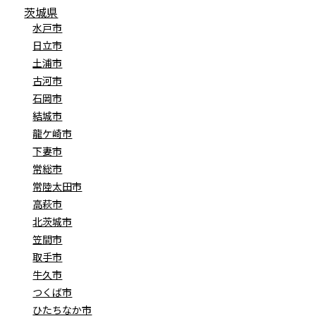
茨城県
水戸市
日立市
土浦市
古河市
石岡市
結城市
龍ケ崎市
下妻市
常総市
常陸太田市
高萩市
北茨城市
笠間市
取手市
牛久市
つくば市
ひたちなか市