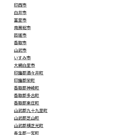
印西市
白井市
富里市
南房総市
匝瑳市
香取市
山武市
いすみ市
大網白里市
印旛郡酒々井町
印旛郡栄町
香取郡神崎町
香取郡多古町
香取郡東庄町
山武郡九十九里町
山武郡芝山町
山武郡横芝光町
長生郡一宮町