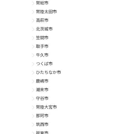
常総市
常陸太田市
高萩市
北茨城市
笠間市
取手市
牛久市
つくば市
ひたちなか市
鹿嶋市
潮来市
守谷市
常陸大宮市
那珂市
筑西市
坂東市