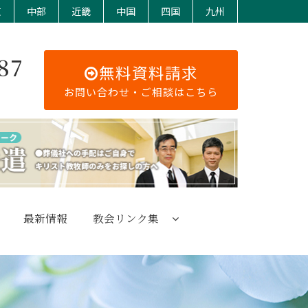
東
中部
近畿
中国
四国
九州
87
無料資料請求
お問い合わせ・ご相談はこちら
最新情報
教会リンク集