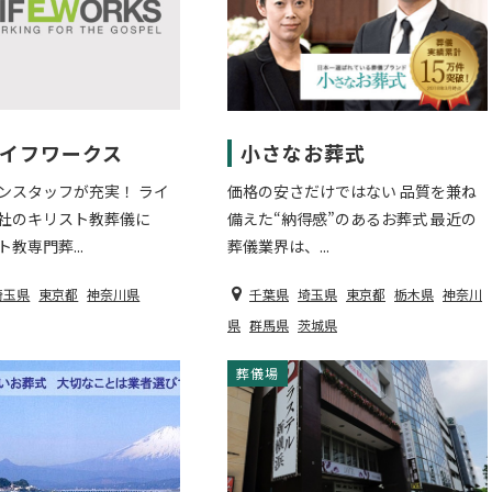
 ライフワークス
小さなお葬式
ンスタッフが充実！ ライ
価格の安さだけではない 品質を兼ね
社のキリスト教葬儀に
備えた“納得感”のあるお葬式 最近の
教専門葬...
葬儀業界は、...
埼玉県
東京都
神奈川県
千葉県
埼玉県
東京都
栃木県
神奈川
県
群馬県
茨城県
葬儀社
葬儀場