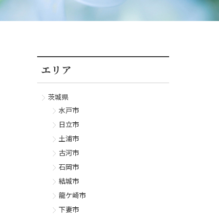
エリア
茨城県
水戸市
日立市
土浦市
古河市
石岡市
結城市
龍ケ崎市
下妻市