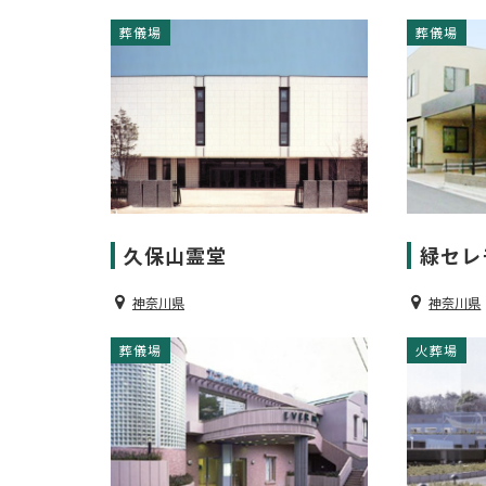
葬儀場
葬儀場
久保山霊堂
緑セレ
神奈川県
神奈川県
葬儀場
葬儀場
火葬場