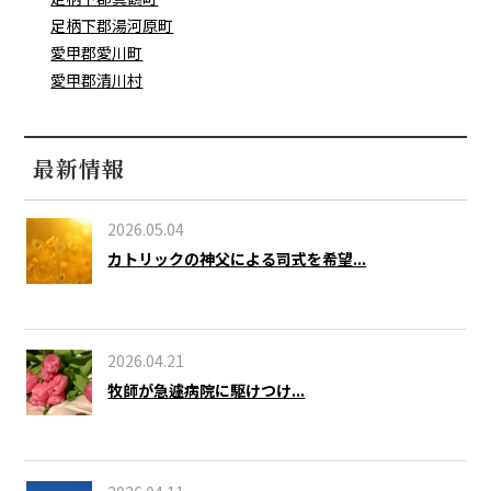
足柄下郡湯河原町
愛甲郡愛川町
愛甲郡清川村
最新情報
2026.05.04
カトリックの神父による司式を希望...
2026.04.21
牧師が急遽病院に駆けつけ...