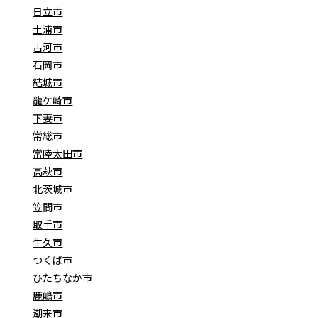
日立市
土浦市
古河市
石岡市
結城市
龍ケ崎市
下妻市
常総市
常陸太田市
高萩市
北茨城市
笠間市
取手市
牛久市
つくば市
ひたちなか市
鹿嶋市
潮来市