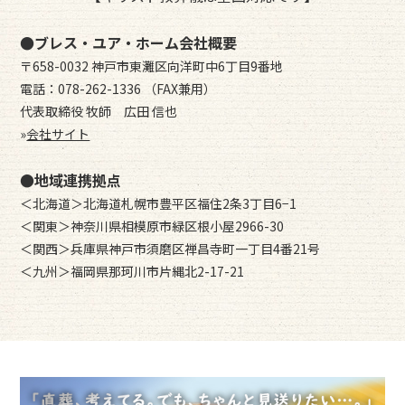
●ブレス・ユア・ホーム会社概要
〒658-0032 神戸市東灘区向洋町中6丁目9番地
電話：078-262-1336 （FAX兼用）
代表取締役 牧師 広田 信也
»
会社サイト
●地域連携拠点
＜北海道＞北海道札幌市豊平区福住2条3丁目6−1
＜関東＞神奈川県相模原市緑区根小屋2966-30
＜関西＞兵庫県神戸市須磨区禅昌寺町一丁目4番21号
＜九州＞福岡県那珂川市片縄北2-17-21