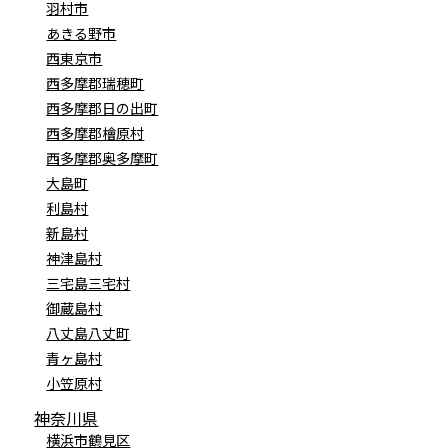
羽村市
あきる野市
西東京市
西多摩郡瑞穂町
西多摩郡日の出町
西多摩郡檜原村
西多摩郡奥多摩町
大島町
利島村
新島村
神津島村
三宅島三宅村
御蔵島村
八丈島八丈町
青ヶ島村
小笠原村
神奈川県
横浜市鶴見区