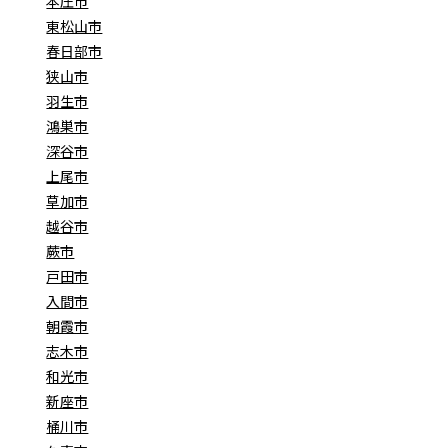
本庄市
東松山市
春日部市
狭山市
羽生市
鴻巣市
深谷市
上尾市
草加市
越谷市
蕨市
戸田市
入間市
朝霞市
志木市
和光市
新座市
桶川市