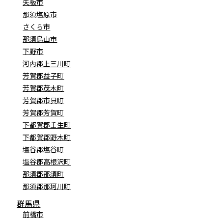
矢板市
那須塩原市
さくら市
那須烏山市
下野市
河内郡上三川町
芳賀郡益子町
芳賀郡茂木町
芳賀郡市貝町
芳賀郡芳賀町
下都賀郡壬生町
下都賀郡野木町
塩谷郡塩谷町
塩谷郡高根沢町
那須郡那須町
那須郡那珂川町
群馬県
前橋市