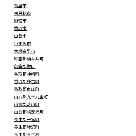
富里市
南房総市
匝瑳市
香取市
山武市
いすみ市
大網白里市
印旛郡酒々井町
印旛郡栄町
香取郡神崎町
香取郡多古町
香取郡東庄町
山武郡九十九里町
山武郡芝山町
山武郡横芝光町
長生郡一宮町
長生郡睦沢町
長生郡長生村