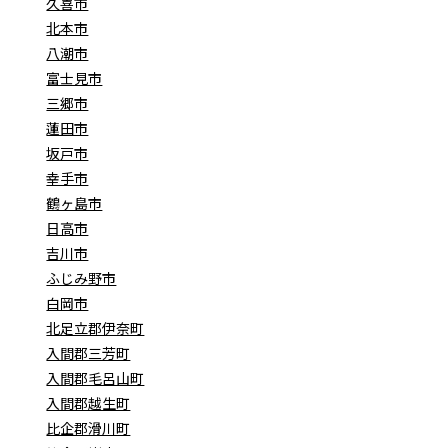
久喜市
北本市
八潮市
富士見市
三郷市
蓮田市
坂戸市
幸手市
鶴ヶ島市
日高市
吉川市
ふじみ野市
白岡市
北足立郡伊奈町
入間郡三芳町
入間郡毛呂山町
入間郡越生町
比企郡滑川町