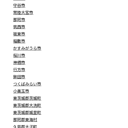
守谷市
常陸大宮市
那珂市
筑西市
坂東市
稲敷市
かすみがうら市
桜川市
神栖市
行方市
鉾田市
つくばみらい市
小美玉市
東茨城郡茨城町
東茨城郡大洗町
東茨城郡城里町
那珂郡東海村
久慈郡大子町