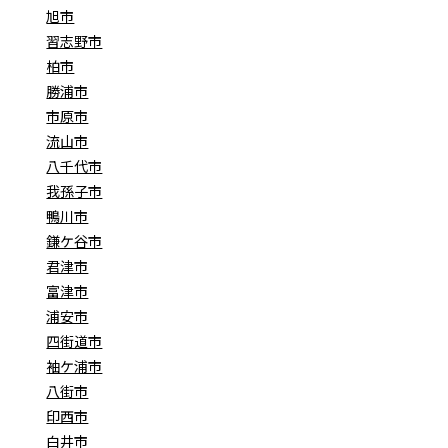
旭市
習志野市
柏市
勝浦市
市原市
流山市
八千代市
我孫子市
鴨川市
鎌ケ谷市
君津市
富津市
浦安市
四街道市
袖ケ浦市
八街市
印西市
白井市