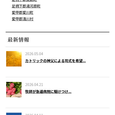
足柄下郡湯河原町
愛甲郡愛川町
愛甲郡清川村
最新情報
2026.05.04
カトリックの神父による司式を希望...
2026.04.21
牧師が急遽病院に駆けつけ...