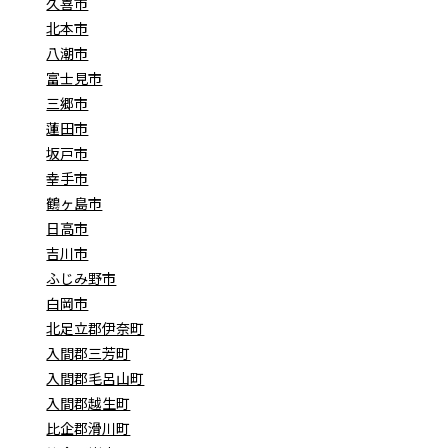
久喜市
北本市
八潮市
富士見市
三郷市
蓮田市
坂戸市
幸手市
鶴ヶ島市
日高市
吉川市
ふじみ野市
白岡市
北足立郡伊奈町
入間郡三芳町
入間郡毛呂山町
入間郡越生町
比企郡滑川町