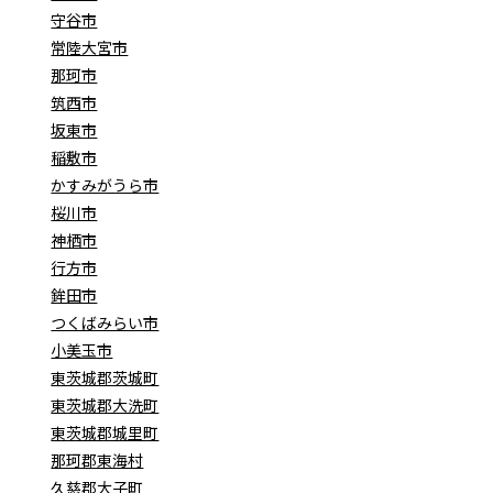
守谷市
常陸大宮市
那珂市
筑西市
坂東市
稲敷市
かすみがうら市
桜川市
神栖市
行方市
鉾田市
つくばみらい市
小美玉市
東茨城郡茨城町
東茨城郡大洗町
東茨城郡城里町
那珂郡東海村
久慈郡大子町