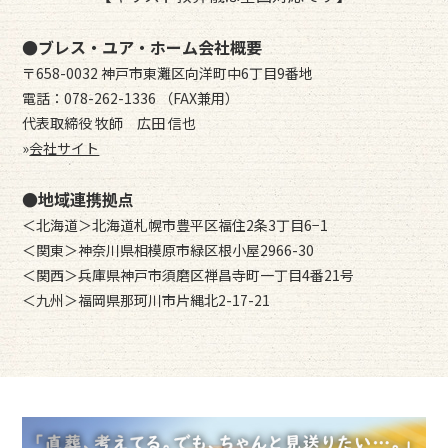
●ブレス・ユア・ホーム会社概要
〒658-0032 神戸市東灘区向洋町中6丁目9番地
電話：078-262-1336 （FAX兼用）
代表取締役 牧師 広田 信也
»
会社サイト
●地域連携拠点
＜北海道＞北海道札幌市豊平区福住2条3丁目6−1
＜関東＞神奈川県相模原市緑区根小屋2966-30
＜関西＞兵庫県神戸市須磨区禅昌寺町一丁目4番21号
＜九州＞福岡県那珂川市片縄北2-17-21