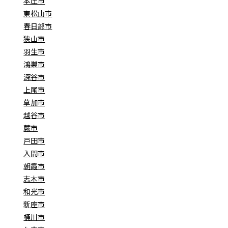
本庄市
東松山市
春日部市
狭山市
羽生市
鴻巣市
深谷市
上尾市
草加市
越谷市
蕨市
戸田市
入間市
朝霞市
志木市
和光市
新座市
桶川市