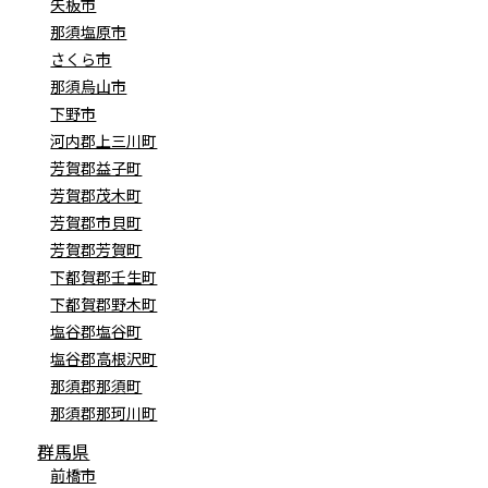
矢板市
那須塩原市
さくら市
那須烏山市
下野市
河内郡上三川町
芳賀郡益子町
芳賀郡茂木町
芳賀郡市貝町
芳賀郡芳賀町
下都賀郡壬生町
下都賀郡野木町
塩谷郡塩谷町
塩谷郡高根沢町
那須郡那須町
那須郡那珂川町
群馬県
前橋市