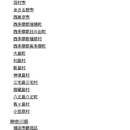
羽村市
あきる野市
西東京市
西多摩郡瑞穂町
西多摩郡日の出町
西多摩郡檜原村
西多摩郡奥多摩町
大島町
利島村
新島村
神津島村
三宅島三宅村
御蔵島村
八丈島八丈町
青ヶ島村
小笠原村
神奈川県
横浜市鶴見区