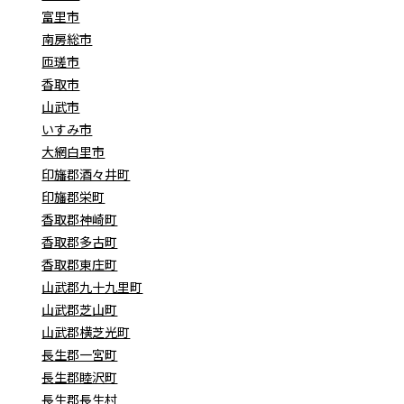
富里市
南房総市
匝瑳市
香取市
山武市
いすみ市
大網白里市
印旛郡酒々井町
印旛郡栄町
香取郡神崎町
香取郡多古町
香取郡東庄町
山武郡九十九里町
山武郡芝山町
山武郡横芝光町
長生郡一宮町
長生郡睦沢町
長生郡長生村