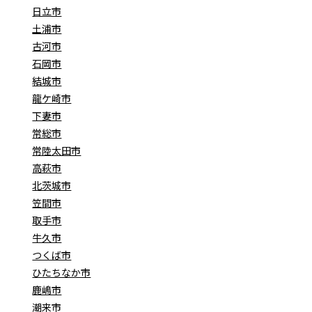
日立市
土浦市
古河市
石岡市
結城市
龍ケ崎市
下妻市
常総市
常陸太田市
高萩市
北茨城市
笠間市
取手市
牛久市
つくば市
ひたちなか市
鹿嶋市
潮来市