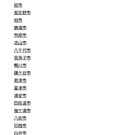
旭市
習志野市
柏市
勝浦市
市原市
流山市
八千代市
我孫子市
鴨川市
鎌ケ谷市
君津市
富津市
浦安市
四街道市
袖ケ浦市
八街市
印西市
白井市