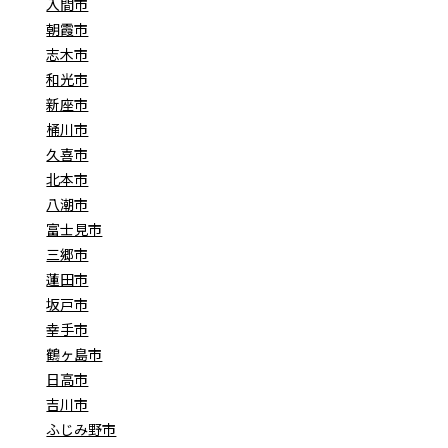
入間市
朝霞市
志木市
和光市
新座市
桶川市
久喜市
北本市
八潮市
富士見市
三郷市
蓮田市
坂戸市
幸手市
鶴ヶ島市
日高市
吉川市
ふじみ野市