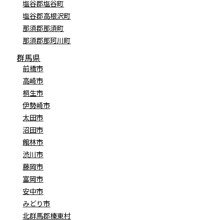
塩谷郡塩谷町
塩谷郡高根沢町
那須郡那須町
那須郡那珂川町
群馬県
前橋市
高崎市
桐生市
伊勢崎市
太田市
沼田市
館林市
渋川市
藤岡市
富岡市
安中市
みどり市
北群馬郡榛東村