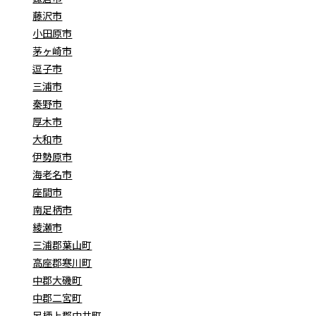
藤沢市
小田原市
茅ヶ崎市
逗子市
三浦市
秦野市
厚木市
大和市
伊勢原市
海老名市
座間市
南足柄市
綾瀬市
三浦郡葉山町
高座郡寒川町
中郡大磯町
中郡二宮町
足柄上郡中井町