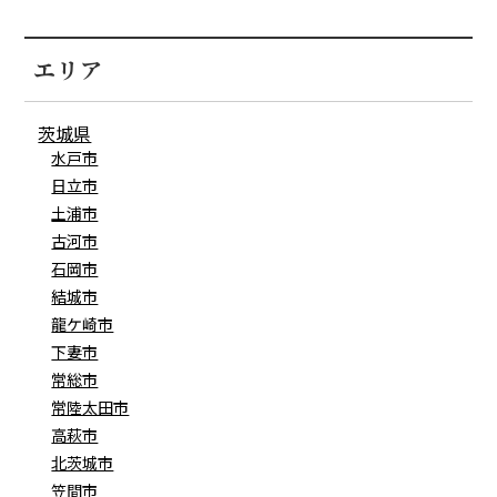
エリア
茨城県
水戸市
日立市
土浦市
古河市
石岡市
結城市
龍ケ崎市
下妻市
常総市
常陸太田市
高萩市
北茨城市
笠間市