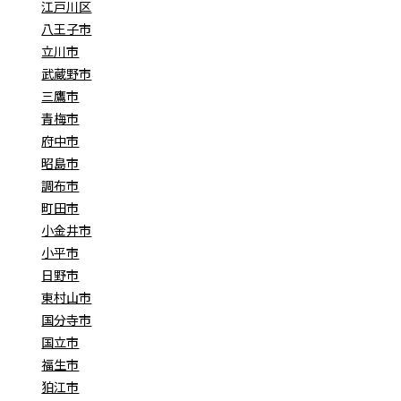
江戸川区
八王子市
立川市
武蔵野市
三鷹市
青梅市
府中市
昭島市
調布市
町田市
小金井市
小平市
日野市
東村山市
国分寺市
国立市
福生市
狛江市