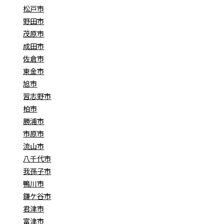
松戸市
野田市
茂原市
成田市
佐倉市
東金市
旭市
習志野市
柏市
勝浦市
市原市
流山市
八千代市
我孫子市
鴨川市
鎌ケ谷市
君津市
富津市