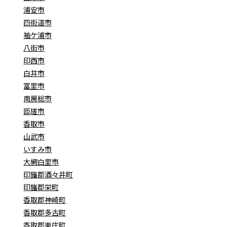
浦安市
四街道市
袖ケ浦市
八街市
印西市
白井市
富里市
南房総市
匝瑳市
香取市
山武市
いすみ市
大網白里市
印旛郡酒々井町
印旛郡栄町
香取郡神崎町
香取郡多古町
香取郡東庄町