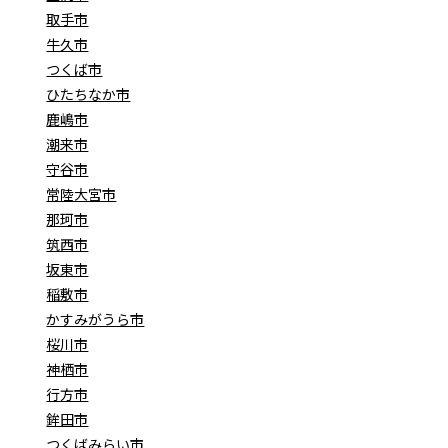
取手市
牛久市
つくば市
ひたちなか市
鹿嶋市
潮来市
守谷市
常陸大宮市
那珂市
筑西市
坂東市
稲敷市
かすみがうら市
桜川市
神栖市
行方市
鉾田市
つくばみらい市