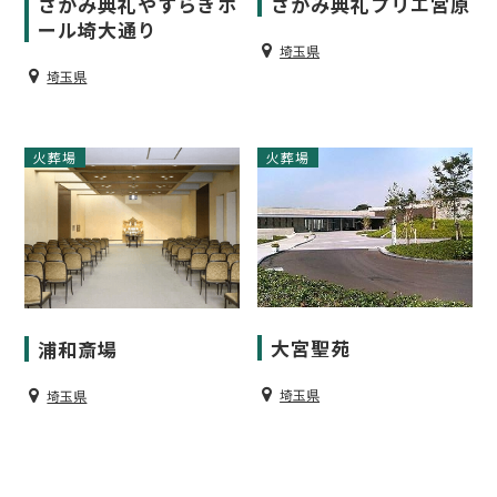
さがみ典礼やすらぎホ
さがみ典礼プリエ宮原
ール埼大通り
埼玉県
埼玉県
火葬場
火葬場
大宮聖苑
浦和斎場
埼玉県
埼玉県