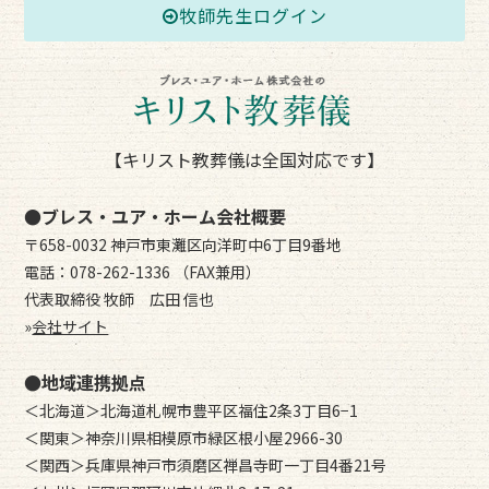
牧師先生ログイン
【キリスト教葬儀は全国対応です】
●ブレス・ユア・ホーム会社概要
〒658-0032 神戸市東灘区向洋町中6丁目9番地
電話：078-262-1336 （FAX兼用）
代表取締役 牧師 広田 信也
»
会社サイト
●地域連携拠点
＜北海道＞北海道札幌市豊平区福住2条3丁目6−1
＜関東＞神奈川県相模原市緑区根小屋2966-30
＜関西＞兵庫県神戸市須磨区禅昌寺町一丁目4番21号