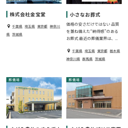
株式会社金宝堂
小さなお葬式
価格の安さだけではない 品質
千葉県
埼玉県
東京都
神奈川
を兼ね備えた“納得感”のある
県
茨城県
お葬式 最近の葬儀業界は、...
千葉県
埼玉県
東京都
栃木県
神奈川県
群馬県
茨城県
葬儀場
葬儀場