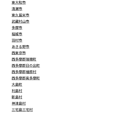
東大和市
清瀬市
東久留米市
武蔵村山市
多摩市
稲城市
羽村市
あきる野市
西東京市
西多摩郡瑞穂町
西多摩郡日の出町
西多摩郡檜原村
西多摩郡奥多摩町
大島町
利島村
新島村
神津島村
三宅島三宅村