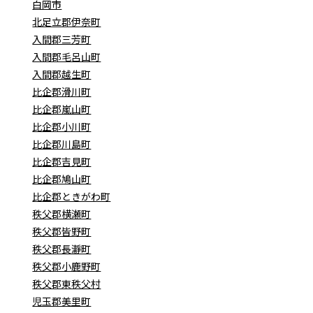
白岡市
北足立郡伊奈町
入間郡三芳町
入間郡毛呂山町
入間郡越生町
比企郡滑川町
比企郡嵐山町
比企郡小川町
比企郡川島町
比企郡吉見町
比企郡鳩山町
比企郡ときがわ町
秩父郡横瀬町
秩父郡皆野町
秩父郡長瀞町
秩父郡小鹿野町
秩父郡東秩父村
児玉郡美里町