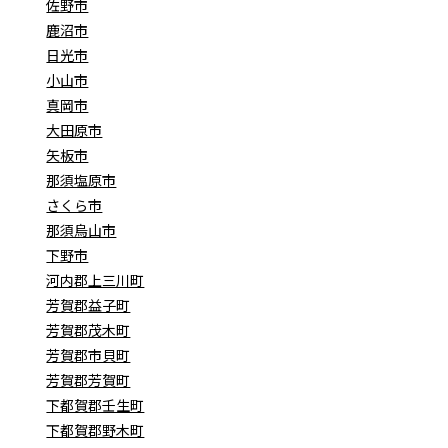
佐野市
鹿沼市
日光市
小山市
真岡市
大田原市
矢板市
那須塩原市
さくら市
那須烏山市
下野市
河内郡上三川町
芳賀郡益子町
芳賀郡茂木町
芳賀郡市貝町
芳賀郡芳賀町
下都賀郡壬生町
下都賀郡野木町