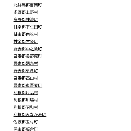
北群馬郡吉岡町
多野郡上野村
多野郡神流町
甘楽郡下仁田町
甘楽郡南牧村
甘楽郡甘楽町
吾妻郡中之条町
吾妻郡長野原町
吾妻郡嬬恋村
吾妻郡草津町
吾妻郡高山村
吾妻郡東吾妻町
利根郡片品村
利根郡川場村
利根郡昭和村
利根郡みなかみ町
佐波郡玉村町
邑楽郡板倉町