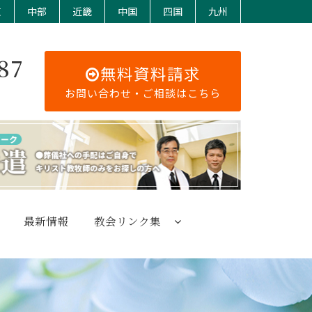
東
中部
近畿
中国
四国
九州
87
無料資料請求
お問い合わせ・ご相談はこちら
最新情報
教会リンク集