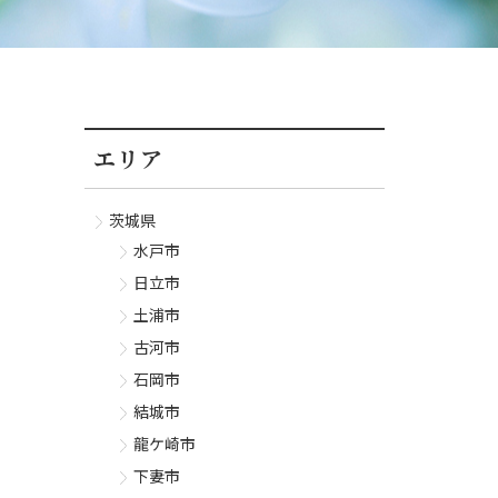
エリア
茨城県
水戸市
日立市
土浦市
古河市
石岡市
結城市
龍ケ崎市
下妻市