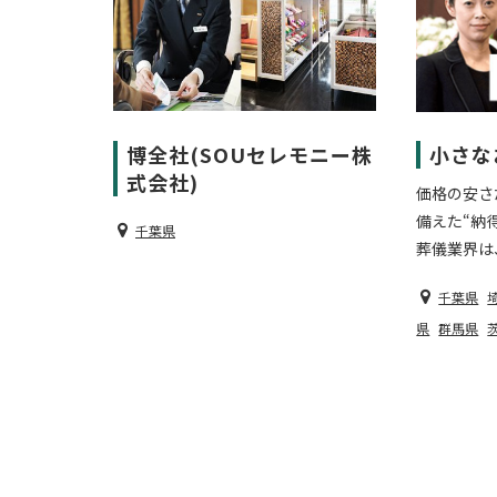
博全社(SOUセレモニー株
小さな
式会社)
価格の安さ
備えた“納
千葉県
葬儀業界は、.
千葉県
県
群馬県