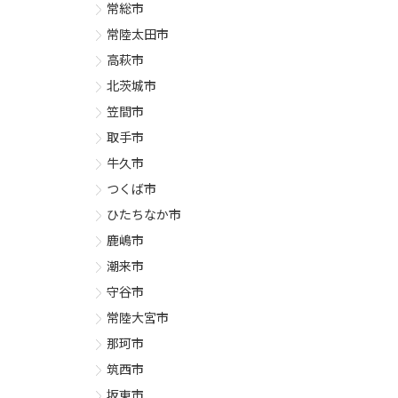
常総市
常陸太田市
高萩市
北茨城市
笠間市
取手市
牛久市
つくば市
ひたちなか市
鹿嶋市
潮来市
守谷市
常陸大宮市
那珂市
筑西市
坂東市