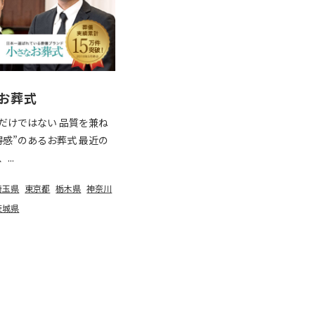
お葬式
だけではない 品質を兼ね
得感”のあるお葬式 最近の
..
埼玉県
東京都
栃木県
神奈川
茨城県