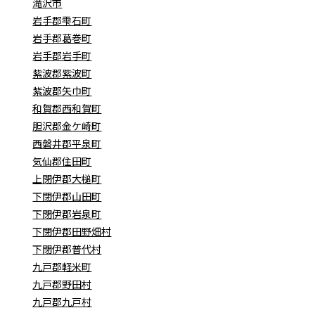
滝沢市
岩手郡雫石町
岩手郡葛巻町
岩手郡岩手町
紫波郡紫波町
紫波郡矢巾町
和賀郡西和賀町
胆沢郡金ケ崎町
西磐井郡平泉町
気仙郡住田町
上閉伊郡大槌町
下閉伊郡山田町
下閉伊郡岩泉町
下閉伊郡田野畑村
下閉伊郡普代村
九戸郡軽米町
九戸郡野田村
九戸郡九戸村