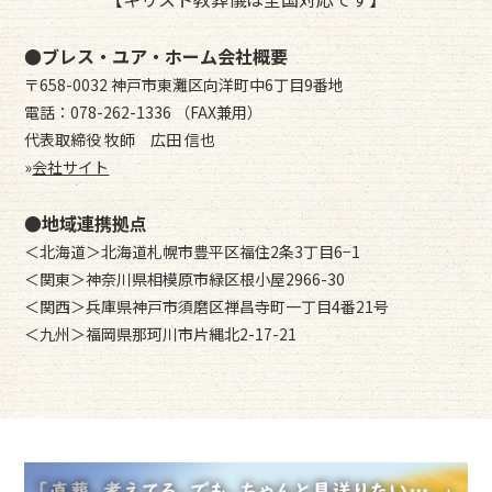
●ブレス・ユア・ホーム会社概要
〒658-0032 神戸市東灘区向洋町中6丁目9番地
電話：078-262-1336 （FAX兼用）
代表取締役 牧師 広田 信也
»
会社サイト
●地域連携拠点
＜北海道＞北海道札幌市豊平区福住2条3丁目6−1
＜関東＞神奈川県相模原市緑区根小屋2966-30
＜関西＞兵庫県神戸市須磨区禅昌寺町一丁目4番21号
＜九州＞福岡県那珂川市片縄北2-17-21