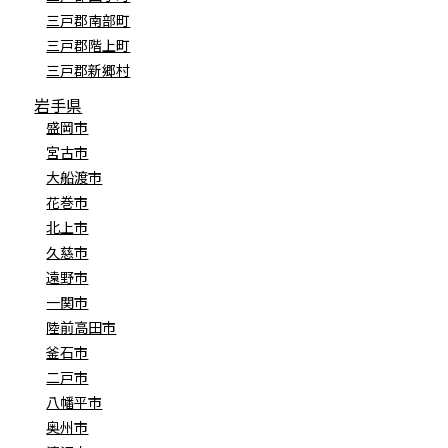
三戸郡南部町
三戸郡階上町
三戸郡新郷村
岩手県
盛岡市
宮古市
大船渡市
花巻市
北上市
久慈市
遠野市
一関市
陸前高田市
釜石市
二戸市
八幡平市
奥州市