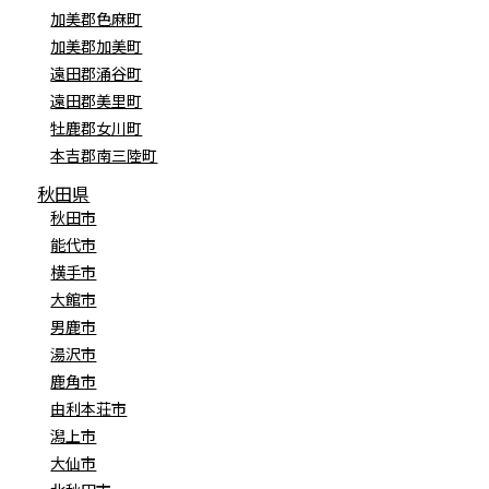
加美郡色麻町
加美郡加美町
遠田郡涌谷町
遠田郡美里町
牡鹿郡女川町
本吉郡南三陸町
秋田県
秋田市
能代市
横手市
大館市
男鹿市
湯沢市
鹿角市
由利本荘市
潟上市
大仙市