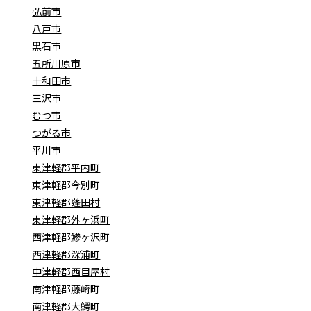
弘前市
八戸市
黒石市
五所川原市
十和田市
三沢市
むつ市
つがる市
平川市
東津軽郡平内町
東津軽郡今別町
東津軽郡蓬田村
東津軽郡外ヶ浜町
西津軽郡鰺ヶ沢町
西津軽郡深浦町
中津軽郡西目屋村
南津軽郡藤崎町
南津軽郡大鰐町