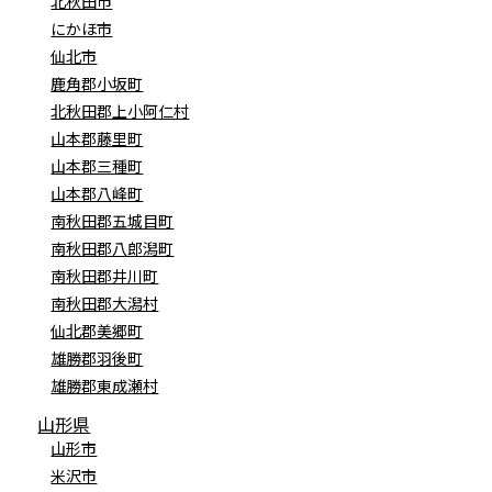
北秋田市
にかほ市
仙北市
鹿角郡小坂町
北秋田郡上小阿仁村
山本郡藤里町
山本郡三種町
山本郡八峰町
南秋田郡五城目町
南秋田郡八郎潟町
南秋田郡井川町
南秋田郡大潟村
仙北郡美郷町
雄勝郡羽後町
雄勝郡東成瀬村
山形県
山形市
米沢市