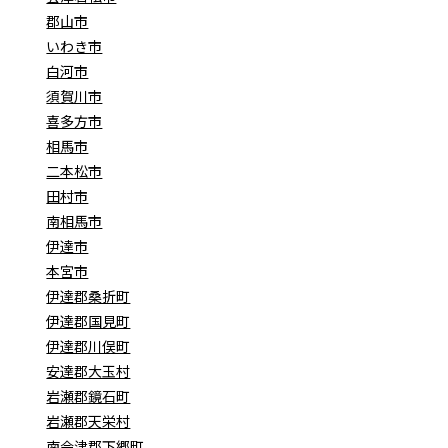
郡山市
いわき市
白河市
須賀川市
喜多方市
相馬市
二本松市
田村市
南相馬市
伊達市
本宮市
伊達郡桑折町
伊達郡国見町
伊達郡川俣町
安達郡大玉村
岩瀬郡鏡石町
岩瀬郡天栄村
南会津郡下郷町