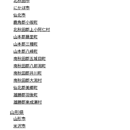
北秋田市
にかほ市
仙北市
鹿角郡小坂町
北秋田郡上小阿仁村
山本郡藤里町
山本郡三種町
山本郡八峰町
南秋田郡五城目町
南秋田郡八郎潟町
南秋田郡井川町
南秋田郡大潟村
仙北郡美郷町
雄勝郡羽後町
雄勝郡東成瀬村
山形県
山形市
米沢市