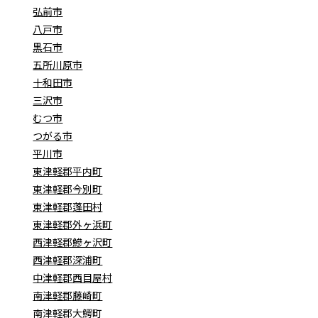
弘前市
八戸市
黒石市
五所川原市
十和田市
三沢市
むつ市
つがる市
平川市
東津軽郡平内町
東津軽郡今別町
東津軽郡蓬田村
東津軽郡外ヶ浜町
西津軽郡鰺ヶ沢町
西津軽郡深浦町
中津軽郡西目屋村
南津軽郡藤崎町
南津軽郡大鰐町