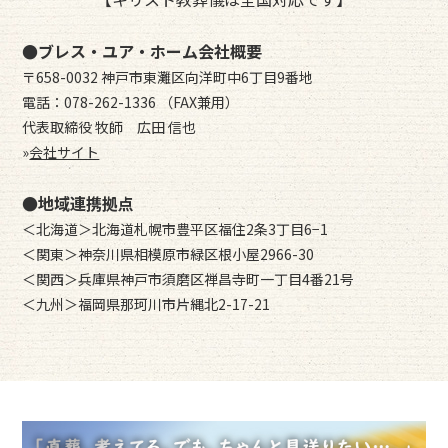
●ブレス・ユア・ホーム会社概要
〒658-0032 神戸市東灘区向洋町中6丁目9番地
電話：078-262-1336 （FAX兼用）
代表取締役 牧師 広田 信也
»
会社サイト
●地域連携拠点
＜北海道＞北海道札幌市豊平区福住2条3丁目6−1
＜関東＞神奈川県相模原市緑区根小屋2966-30
＜関西＞兵庫県神戸市須磨区禅昌寺町一丁目4番21号
＜九州＞福岡県那珂川市片縄北2-17-21