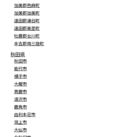
加美郡色麻町
加美郡加美町
遠田郡涌谷町
遠田郡美里町
牡鹿郡女川町
本吉郡南三陸町
秋田県
秋田市
能代市
横手市
大館市
男鹿市
湯沢市
鹿角市
由利本荘市
潟上市
大仙市