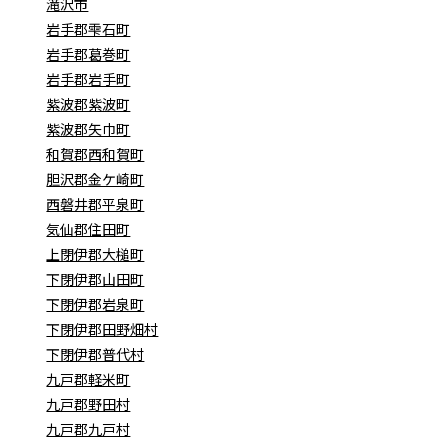
滝沢市
岩手郡雫石町
岩手郡葛巻町
岩手郡岩手町
紫波郡紫波町
紫波郡矢巾町
和賀郡西和賀町
胆沢郡金ケ崎町
西磐井郡平泉町
気仙郡住田町
上閉伊郡大槌町
下閉伊郡山田町
下閉伊郡岩泉町
下閉伊郡田野畑村
下閉伊郡普代村
九戸郡軽米町
九戸郡野田村
九戸郡九戸村