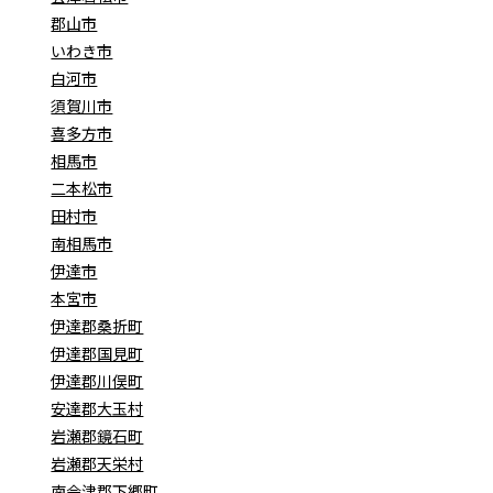
郡山市
いわき市
白河市
須賀川市
喜多方市
相馬市
二本松市
田村市
南相馬市
伊達市
本宮市
伊達郡桑折町
伊達郡国見町
伊達郡川俣町
安達郡大玉村
岩瀬郡鏡石町
岩瀬郡天栄村
南会津郡下郷町