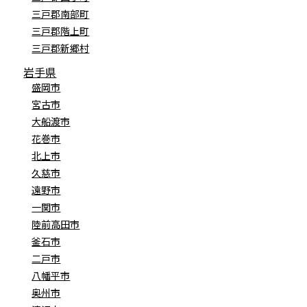
三戸郡南部町
三戸郡階上町
三戸郡新郷村
岩手県
盛岡市
宮古市
大船渡市
花巻市
北上市
久慈市
遠野市
一関市
陸前高田市
釜石市
二戸市
八幡平市
奥州市