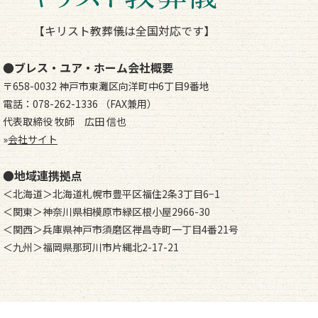
【キリスト教葬儀は全国対応です】
●ブレス・ユア・ホーム会社概要
〒658-0032 神戸市東灘区向洋町中6丁目9番地
電話：078-262-1336 （FAX兼用）
代表取締役 牧師 広田 信也
»
会社サイト
●地域連携拠点
＜北海道＞北海道札幌市豊平区福住2条3丁目6−1
＜関東＞神奈川県相模原市緑区根小屋2966-30
＜関西＞兵庫県神戸市須磨区禅昌寺町一丁目4番21号
＜九州＞福岡県那珂川市片縄北2-17-21