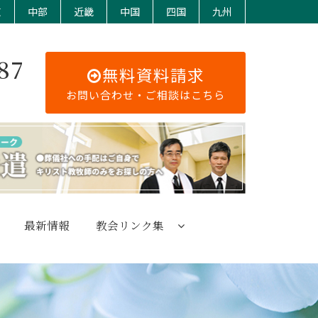
東
中部
近畿
中国
四国
九州
87
無料資料請求
お問い合わせ・ご相談はこちら
最新情報
教会リンク集