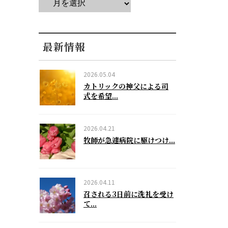
最新情報
2026.05.04
カトリックの神父による司
式を希望...
2026.04.21
牧師が急遽病院に駆けつけ...
2026.04.11
召される3日前に洗礼を受け
て...