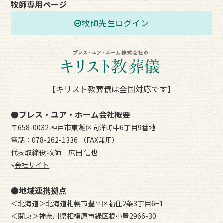
牧師専用ページ
牧師先生ログイン
【キリスト教葬儀は全国対応です】
●ブレス・ユア・ホーム会社概要
〒658-0032 神戸市東灘区向洋町中6丁目9番地
電話：078-262-1336 （FAX兼用）
代表取締役 牧師 広田 信也
»
会社サイト
●地域連携拠点
＜北海道＞北海道札幌市豊平区福住2条3丁目6−1
＜関東＞神奈川県相模原市緑区根小屋2966-30