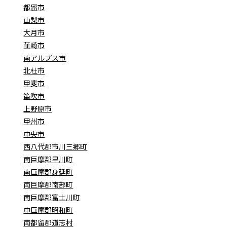
都留市
山梨市
大月市
韮崎市
南アルプス市
北杜市
甲斐市
笛吹市
上野原市
甲州市
中央市
西八代郡市川三郷町
南巨摩郡早川町
南巨摩郡身延町
南巨摩郡南部町
南巨摩郡富士川町
中巨摩郡昭和町
南都留郡道志村