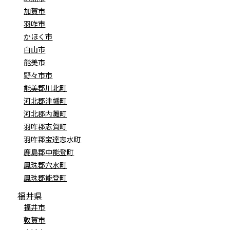
加賀市
羽咋市
かほく市
白山市
能美市
野々市市
能美郡川北町
河北郡津幡町
河北郡内灘町
羽咋郡志賀町
羽咋郡宝達志水町
鹿島郡中能登町
鳳珠郡穴水町
鳳珠郡能登町
福井県
福井市
敦賀市