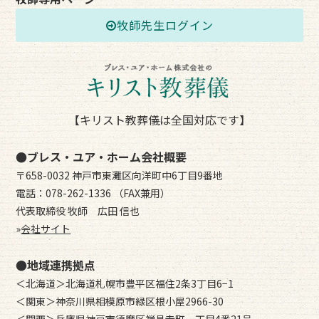
牧師先生ログイン
【キリスト教葬儀は全国対応です】
●ブレス・ユア・ホーム会社概要
〒658-0032 神戸市東灘区向洋町中6丁目9番地
電話：078-262-1336 （FAX兼用）
代表取締役 牧師 広田 信也
»
会社サイト
●地域連携拠点
＜北海道＞北海道札幌市豊平区福住2条3丁目6−1
＜関東＞神奈川県相模原市緑区根小屋2966-30
＜関西＞兵庫県神戸市須磨区禅昌寺町一丁目4番21号