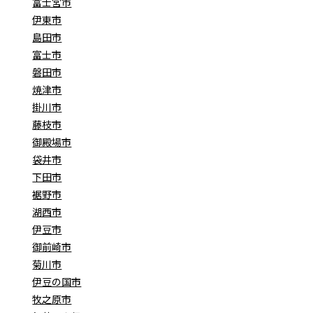
富士宮市
伊東市
島田市
富士市
磐田市
焼津市
掛川市
藤枝市
御殿場市
袋井市
下田市
裾野市
湖西市
伊豆市
御前崎市
菊川市
伊豆の国市
牧之原市