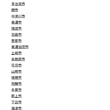
多治見市
関市
中津川市
美濃市
瑞浪市
羽島市
恵那市
美濃加茂市
土岐市
各務原市
可児市
山県市
瑞穂市
飛騨市
本巣市
郡上市
下呂市
海津市