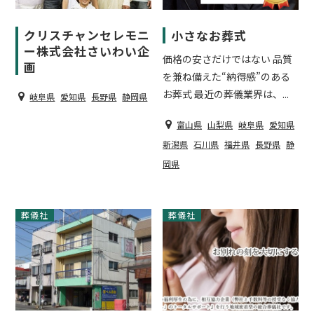
クリスチャンセレモニ
小さなお葬式
ー株式会社さいわい企
価格の安さだけではない 品質
画
を兼ね備えた“納得感”のある
お葬式 最近の葬儀業界は、...
岐阜県
愛知県
長野県
静岡県
富山県
山梨県
岐阜県
愛知県
新潟県
石川県
福井県
長野県
静
岡県
葬儀社
葬儀社