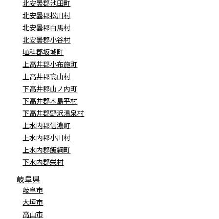
北安曇郡池田町
北安曇郡松川村
北安曇郡白馬村
北安曇郡小谷村
埴科郡坂城町
上高井郡小布施町
上高井郡高山村
下高井郡山ノ内町
下高井郡木島平村
下高井郡野沢温泉村
上水内郡信濃町
上水内郡小川村
上水内郡飯綱町
下水内郡栄村
岐阜県
岐阜市
大垣市
高山市