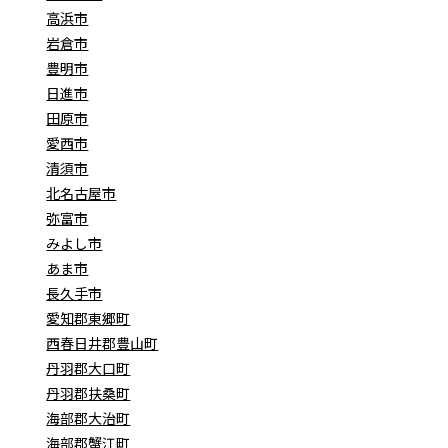
高浜市
岩倉市
豊明市
日進市
田原市
愛西市
清須市
北名古屋市
弥富市
みよし市
あま市
長久手市
愛知郡東郷町
西春日井郡豊山町
丹羽郡大口町
丹羽郡扶桑町
海部郡大治町
海部郡蟹江町