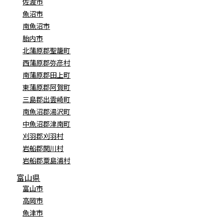
佐渡市
魚沼市
南魚沼市
胎内市
北蒲原郡聖籠町
西蒲原郡弥彦村
南蒲原郡田上町
東蒲原郡阿賀町
三島郡出雲崎町
南魚沼郡湯沢町
中魚沼郡津南町
刈羽郡刈羽村
岩船郡関川村
岩船郡粟島浦村
富山県
富山市
高岡市
魚津市