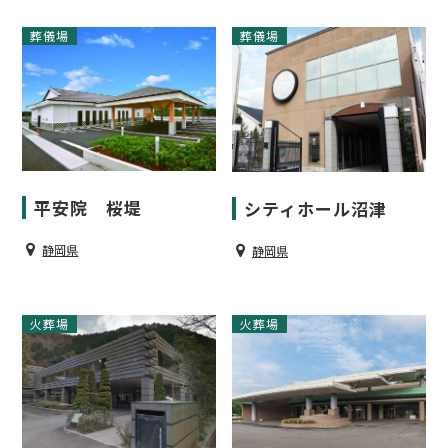
葬儀場
葬儀場
平安院 桜堤
シティホール沼津
静岡県
静岡県
火葬場
火葬場