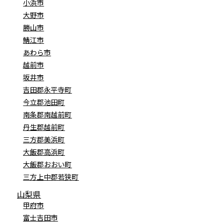
小浜市
大野市
勝山市
鯖江市
あわら市
越前市
坂井市
吉田郡永平寺町
今立郡池田町
南条郡南越前町
丹生郡越前町
三方郡美浜町
大飯郡高浜町
大飯郡おおい町
三方上中郡若狭町
山梨県
甲府市
富士吉田市