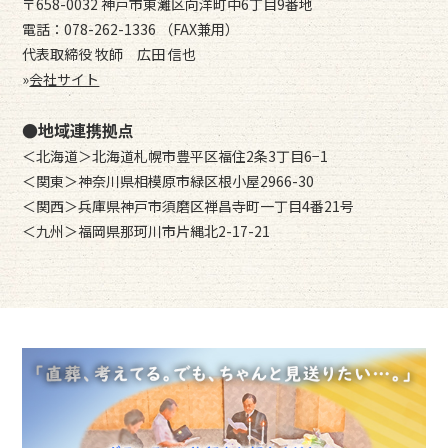
〒658-0032 神戸市東灘区向洋町中6丁目9番地
電話：078-262-1336 （FAX兼用）
代表取締役 牧師 広田 信也
»
会社サイト
●地域連携拠点
＜北海道＞北海道札幌市豊平区福住2条3丁目6−1
＜関東＞神奈川県相模原市緑区根小屋2966-30
＜関西＞兵庫県神戸市須磨区禅昌寺町一丁目4番21号
＜九州＞福岡県那珂川市片縄北2-17-21