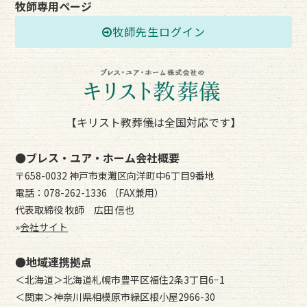
牧師専用ページ
牧師先生ログイン
【キリスト教葬儀は全国対応です】
●ブレス・ユア・ホーム会社概要
〒658-0032 神戸市東灘区向洋町中6丁目9番地
電話：078-262-1336 （FAX兼用）
代表取締役 牧師 広田 信也
»
会社サイト
●地域連携拠点
＜北海道＞北海道札幌市豊平区福住2条3丁目6−1
＜関東＞神奈川県相模原市緑区根小屋2966-30