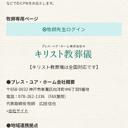
などでIDとPWをお伝えします。
牧師専用ページ
牧師先生ログイン
【キリスト教葬儀は全国対応です】
●ブレス・ユア・ホーム会社概要
〒658-0032 神戸市東灘区向洋町中6丁目9番地
電話：078-262-1336 （FAX兼用）
代表取締役 牧師 広田 信也
»
会社サイト
●地域連携拠点