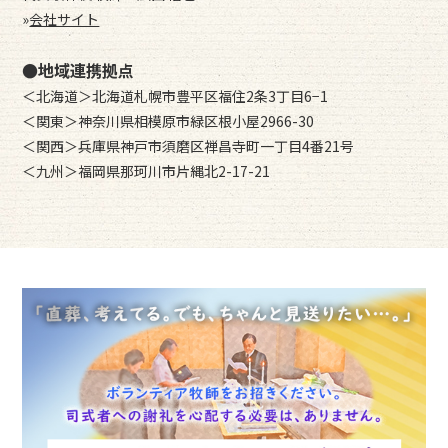
»
会社サイト
●地域連携拠点
＜北海道＞北海道札幌市豊平区福住2条3丁目6−1
＜関東＞神奈川県相模原市緑区根小屋2966-30
＜関西＞兵庫県神戸市須磨区禅昌寺町一丁目4番21号
＜九州＞福岡県那珂川市片縄北2-17-21