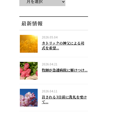
最新情報
2026.05.04
カトリックの神父による司
式を希望...
2026.04.21
牧師が急遽病院に駆けつけ...
2026.04.11
召される3日前に洗礼を受け
て...