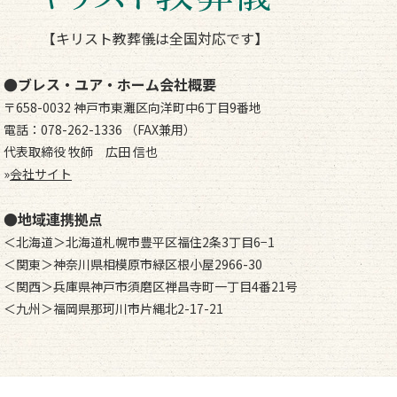
【キリスト教葬儀は全国対応です】
●ブレス・ユア・ホーム会社概要
〒658-0032 神戸市東灘区向洋町中6丁目9番地
電話：078-262-1336 （FAX兼用）
代表取締役 牧師 広田 信也
»
会社サイト
●地域連携拠点
＜北海道＞北海道札幌市豊平区福住2条3丁目6−1
＜関東＞神奈川県相模原市緑区根小屋2966-30
＜関西＞兵庫県神戸市須磨区禅昌寺町一丁目4番21号
＜九州＞福岡県那珂川市片縄北2-17-21