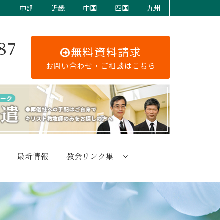
東
中部
近畿
中国
四国
九州
87
無料資料請求
お問い合わせ・ご相談はこちら
最新情報
教会リンク集