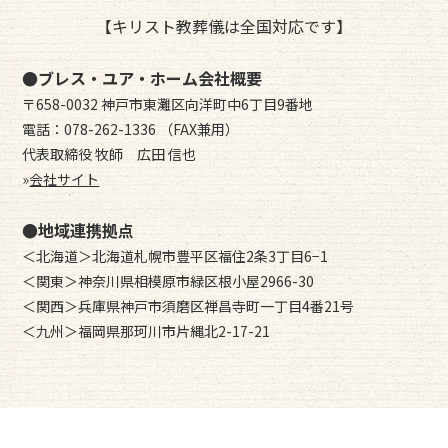
【キリスト教葬儀は全国対応です】
●ブレス・ユア・ホーム会社概要
〒658-0032 神戸市東灘区向洋町中6丁目9番地
電話：078-262-1336 （FAX兼用）
代表取締役 牧師 広田 信也
»
会社サイト
●地域連携拠点
＜北海道＞北海道札幌市豊平区福住2条3丁目6−1
＜関東＞神奈川県相模原市緑区根小屋2966-30
＜関西＞兵庫県神戸市須磨区禅昌寺町一丁目4番21号
＜九州＞福岡県那珂川市片縄北2-17-21