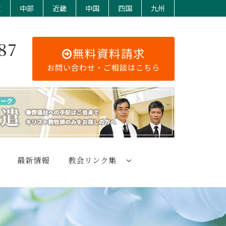
東
中部
近畿
中国
四国
九州
87
無料資料請求
お問い合わせ・ご相談はこちら
最新情報
教会リンク集