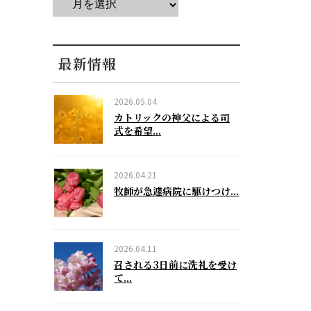
最新情報
2026.05.04
カトリックの神父による司
式を希望...
2026.04.21
牧師が急遽病院に駆けつけ...
2026.04.11
召される3日前に洗礼を受け
て...