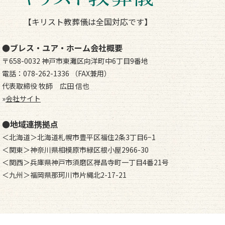
【キリスト教葬儀は全国対応です】
●ブレス・ユア・ホーム会社概要
〒658-0032 神戸市東灘区向洋町中6丁目9番地
電話：078-262-1336 （FAX兼用）
代表取締役 牧師 広田 信也
»
会社サイト
●地域連携拠点
＜北海道＞北海道札幌市豊平区福住2条3丁目6−1
＜関東＞神奈川県相模原市緑区根小屋2966-30
＜関西＞兵庫県神戸市須磨区禅昌寺町一丁目4番21号
＜九州＞福岡県那珂川市片縄北2-17-21