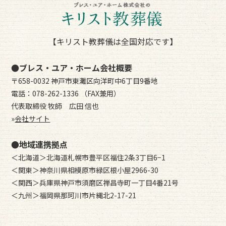
【キリスト教葬儀は全国対応です】
●ブレス・ユア・ホーム会社概要
〒658-0032 神戸市東灘区向洋町中6丁目9番地
電話：078-262-1336 （FAX兼用）
代表取締役 牧師 広田 信也
»
会社サイト
●地域連携拠点
＜北海道＞北海道札幌市豊平区福住2条3丁目6−1
＜関東＞神奈川県相模原市緑区根小屋2966-30
＜関西＞兵庫県神戸市須磨区禅昌寺町一丁目4番21号
＜九州＞福岡県那珂川市片縄北2-17-21