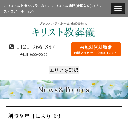
キリスト教葬儀をお探しなら、キリスト教専門(全国対応)のブレ
ス・ユア・ホームへ
0120-966-387
無料資料請求
お問い合わせ・ご相談はこちら
【全国】9:00~20:00
エリアを選択
News&Topics
創設９年目に入ります