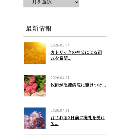
最新情報
2026.05.04
カトリックの神父による司
式を希望...
2026.04.21
牧師が急遽病院に駆けつけ...
2026.04.11
召される3日前に洗礼を受け
て...