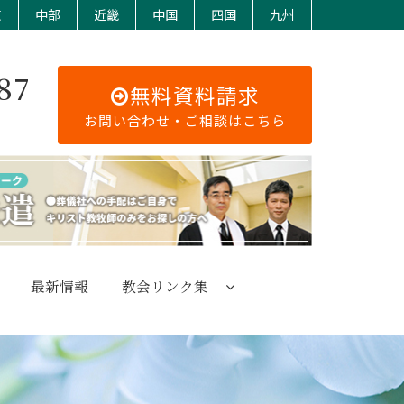
東
中部
近畿
中国
四国
九州
87
無料資料請求
お問い合わせ・ご相談はこちら
最新情報
教会リンク集