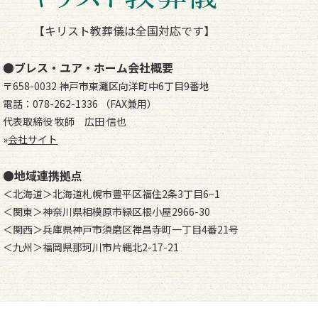
【キリスト教葬儀は全国対応です】
●ブレス・ユア・ホーム会社概要
〒658-0032 神戸市東灘区向洋町中6丁目9番地
電話：078-262-1336 （FAX兼用）
代表取締役 牧師 広田 信也
»
会社サイト
●地域連携拠点
＜北海道＞北海道札幌市豊平区福住2条3丁目6−1
＜関東＞神奈川県相模原市緑区根小屋2966-30
＜関西＞兵庫県神戸市須磨区禅昌寺町一丁目4番21号
＜九州＞福岡県那珂川市片縄北2-17-21